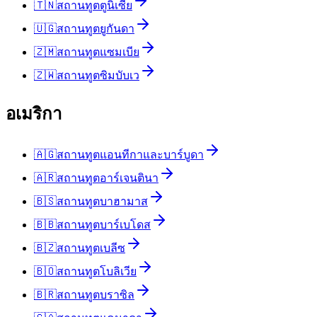
🇹🇳
สถานทูต
ตูนิเซีย
🇺🇬
สถานทูต
ยูกันดา
🇿🇲
สถานทูต
แซมเบีย
🇿🇼
สถานทูต
ซิมบับเว
อเมริกา
🇦🇬
สถานทูต
แอนทีกาและบาร์บูดา
🇦🇷
สถานทูต
อาร์เจนตินา
🇧🇸
สถานทูต
บาฮามาส
🇧🇧
สถานทูต
บาร์เบโดส
🇧🇿
สถานทูต
เบลีซ
🇧🇴
สถานทูต
โบลิเวีย
🇧🇷
สถานทูต
บราซิล