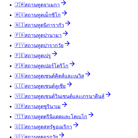
🇯🇲
สถานทูต
จาเมกา
🇲🇽
สถานทูต
เม็กซิโก
🇳🇮
สถานทูต
นิการากัว
🇵🇦
สถานทูต
ปานามา
🇵🇾
สถานทูต
ปารากวัย
🇵🇪
สถานทูต
เปรู
🇵🇷
สถานทูต
เปอร์โตริโก
🇰🇳
สถานทูต
เซนต์คิตส์และเนวิส
🇱🇨
สถานทูต
เซนต์ลูเซีย
🇻🇨
สถานทูต
เซนต์วินเซนต์และเกรนาดีนส์
🇸🇷
สถานทูต
ซูรินาเม
🇹🇹
สถานทูต
ตรินิแดดและโตเบโก
🇺🇸
สถานทูต
สหรัฐอเมริกา
🇺🇾
สถานทูต
อุรุกวัย