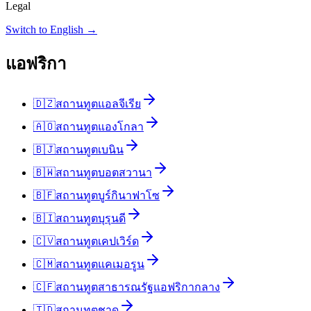
Legal
Switch to English →
แอฟริกา
🇩🇿
สถานทูต
แอลจีเรีย
🇦🇴
สถานทูต
แองโกลา
🇧🇯
สถานทูต
เบนิน
🇧🇼
สถานทูต
บอตสวานา
🇧🇫
สถานทูต
บูร์กินาฟาโซ
🇧🇮
สถานทูต
บุรุนดี
🇨🇻
สถานทูต
เคปเวิร์ด
🇨🇲
สถานทูต
แคเมอรูน
🇨🇫
สถานทูต
สาธารณรัฐแอฟริกากลาง
🇹🇩
สถานทูต
ชาด