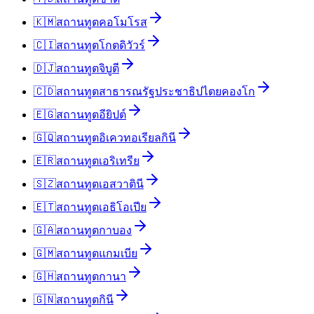
🇰🇲
สถานทูต
คอโมโรส
🇨🇮
สถานทูต
โกตดิวัวร์
🇩🇯
สถานทูต
จิบูตี
🇨🇩
สถานทูต
สาธารณรัฐประชาธิปไตยคองโก
🇪🇬
สถานทูต
อียิปต์
🇬🇶
สถานทูต
อิเควทอเรียลกินี
🇪🇷
สถานทูต
เอริเทรีย
🇸🇿
สถานทูต
เอสวาตินี
🇪🇹
สถานทูต
เอธิโอเปีย
🇬🇦
สถานทูต
กาบอง
🇬🇲
สถานทูต
แกมเบีย
🇬🇭
สถานทูต
กานา
🇬🇳
สถานทูต
กินี