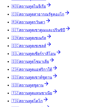
🇳🇬
สถานทูต
ไนจีเรีย
🇨🇬
สถานทูต
สาธารณรัฐคองโก
🇷🇼
สถานทูต
รวันดา
🇸🇹
สถานทูต
เซาตูเมและปรินซิปี
🇸🇳
สถานทูต
เซเนกัล
🇸🇨
สถานทูต
เซเชลส์
🇸🇱
สถานทูต
เซียร์ราลีโอน
🇸🇴
สถานทูต
โซมาเลีย
🇿🇦
สถานทูต
แอฟริกาใต้
🇸🇸
สถานทูต
เซาท์ซูดาน
🇸🇩
สถานทูต
ซูดาน
🇹🇿
สถานทูต
แทนซาเนีย
🇹🇬
สถานทูต
โตโก