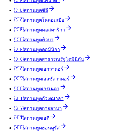
🇨🇦
สถานทูต
แคนาดา
🇨🇱
สถานทูต
ชิลี
🇨🇴
สถานทูต
โคลอมเบีย
🇨🇷
สถานทูต
คอสตาริกา
🇨🇺
สถานทูต
คิวบา
🇩🇲
สถานทูต
ดอมินิกา
🇩🇴
สถานทูต
สาธารณรัฐโดมินิกัน
🇪🇨
สถานทูต
เอกวาดอร์
🇸🇻
สถานทูต
เอลซัลวาดอร์
🇬🇩
สถานทูต
เกรเนดา
🇬🇹
สถานทูต
กัวเตมาลา
🇬🇾
สถานทูต
กายอานา
🇭🇹
สถานทูต
เฮติ
🇭🇳
สถานทูต
ฮอนดูรัส