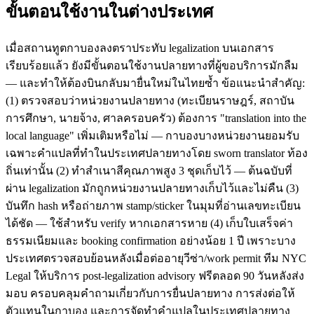
ขั้นตอนใช้งานในต่างประเทศ
เมื่อสถานทูตกาบองลงตราประทับ legalization บนเอกสาร
เรียบร้อยแล้ว ยังมีขั้นตอนใช้งานปลายทางที่ผู้ขอบริการมักลืม
— และทำให้ต้องบินกลับมายื่นใหม่ในไทยซ้ำ ข้อแนะนำสำคัญ:
(1) ตรวจสอบว่าหน่วยงานปลายทาง (ทะเบียนราษฎร์, สถาบัน
การศึกษา, นายจ้าง, ศาลครอบครัว) ต้องการ "translation into the
local language" เพิ่มเติมหรือไม่ — กาบองบางหน่วยงานยอมรับ
เฉพาะคำแปลที่ทำในประเทศปลายทางโดย sworn translator ท้อง
ถิ่นเท่านั้น (2) ทำสำเนาสีคุณภาพสูง 3 ชุดเก็บไว้ — ต้นฉบับที่
ผ่าน legalization มักถูกหน่วยงานปลายทางเก็บไว้และไม่คืน (3)
บันทึก hash หรือถ่ายภาพ stamp/sticker ในมุมที่อ่านเลขทะเบียน
ได้ชัด — ใช้สำหรับ verify หากเอกสารหาย (4) เก็บใบเสร็จค่า
ธรรมเนียมและ booking confirmation อย่างน้อย 1 ปี เพราะบาง
ประเทศตรวจสอบย้อนหลังเมื่อต่ออายุวีซ่า/work permit ทีม NYC
Legal ให้บริการ post-legalization advisory ฟรีตลอด 90 วันหลังส่ง
มอบ ครอบคลุมคำถามเกี่ยวกับการยื่นปลายทาง การส่งต่อให้
ตัวแทนในกาบอง และการจัดทำคำแปลในประเทศปลายทาง