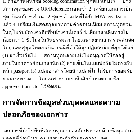
1. ถ่ายภาพหน้าจอ booking confirmation ทุกหน้าเก็บไว้ — บาง
สถานทูตขอตรวจ QR/Reference ก่อนเข้า 2. เตรียมเอกสารเป็น
ชุด: ต้นฉบับ + สำเนา 2 ชุด + คำแปลที่ได้รับ MFA legalization
แล้ว 3. เตรียมเงินสดสกุลบาทตามค่าธรรมเนียม สถานทูตส่วน
ใหญ่ไม่รับบัตรเครดิตที่หน้าเคาน์เตอร์ 4. เผื่อเวลาเดินทางไม่
น้อยกว่า 1 ชั่วโมงในวันธรรมดา โดยเฉพาะย่านสาทร เพลินจิต
วิทยุ และสุขุมวิทตอนต้น กรณีที่ทำให้ถูกปฏิเสธบ่อยที่สุด ได้แก่
(1) มาเร็วเกินไป — สถานทูตหลายแห่งไม่อนุญาตให้รออยู่
ภายในอาคารก่อนเวลานัด (2) ลายเซ็นในแบบฟอร์มไม่ตรงกับ
หน้า passport (3) แปลเอกสารโดยนักแปลที่ไม่ได้รับการยอมรับ
จากกระทรวง — โดยเฉพาะกาบองซึ่งมักกำหนดรายชื่อ
approved translator ไว้ชัดเจน
การจัดการข้อมูลส่วนบุคคลและความ
ปลอดภัยของเอกสาร
เอกสารที่นำไปยื่นที่สถานทูตกาบองมักประกอบด้วยข้อมูลส่วน
บุคคลที่อ่อนไหว เช่น เลขประจำตัวประชาชน เลข