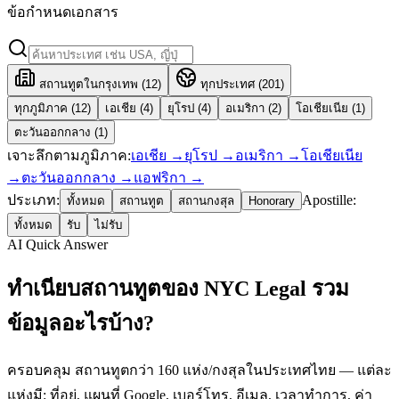
ข้อกำหนดเอกสาร
สถานทูตในกรุงเทพ (
12
)
ทุกประเทศ (
201
)
ทุกภูมิภาค (
12
)
เอเชีย
(
4
)
ยุโรป
(
4
)
อเมริกา
(
2
)
โอเชียเนีย
(
1
)
ตะวันออกกลาง
(
1
)
เจาะลึกตามภูมิภาค:
เอเชีย
→
ยุโรป
→
อเมริกา
→
โอเชียเนีย
→
ตะวันออกกลาง
→
แอฟริกา
→
ประเภท:
Apostille:
ทั้งหมด
สถานทูต
สถานกงสุล
Honorary
ทั้งหมด
รับ
ไม่รับ
AI Quick Answer
ทำเนียบสถานทูตของ NYC Legal รวม
ข้อมูลอะไรบ้าง?
ครอบคลุม สถานทูตกว่า 160 แห่ง/กงสุลในประเทศไทย — แต่ละ
แห่งมี: ที่อยู่, แผนที่ Google, เบอร์โทร, อีเมล, เวลาทำการ, ค่า