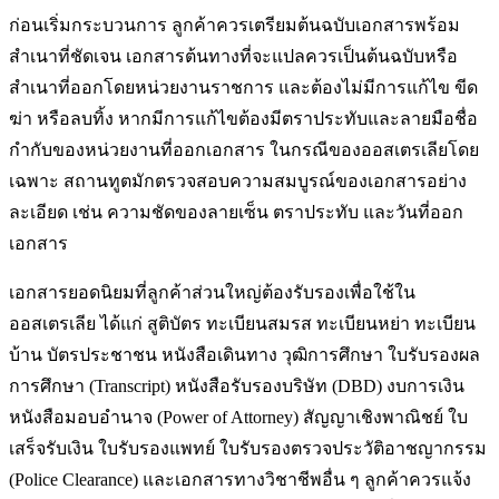
ก่อนเริ่มกระบวนการ ลูกค้าควรเตรียมต้นฉบับเอกสารพร้อม
สำเนาที่ชัดเจน เอกสารต้นทางที่จะแปลควรเป็นต้นฉบับหรือ
สำเนาที่ออกโดยหน่วยงานราชการ และต้องไม่มีการแก้ไข ขีด
ฆ่า หรือลบทิ้ง หากมีการแก้ไขต้องมีตราประทับและลายมือชื่อ
กำกับของหน่วยงานที่ออกเอกสาร ในกรณีของ
ออสเตรเลีย
โดย
เฉพาะ สถานทูตมักตรวจสอบความสมบูรณ์ของเอกสารอย่าง
ละเอียด เช่น ความชัดของลายเซ็น ตราประทับ และวันที่ออก
เอกสาร
เอกสารยอดนิยมที่ลูกค้าส่วนใหญ่ต้องรับรอง
เพื่อใช้ใน
ออสเตรเลีย
ได้แก่ สูติบัตร ทะเบียนสมรส ทะเบียนหย่า ทะเบียน
บ้าน บัตรประชาชน หนังสือเดินทาง วุฒิการศึกษา ใบรับรองผล
การศึกษา (Transcript) หนังสือรับรองบริษัท (DBD) งบการเงิน
หนังสือมอบอำนาจ (Power of Attorney) สัญญาเชิงพาณิชย์ ใบ
เสร็จรับเงิน ใบรับรองแพทย์ ใบรับรองตรวจประวัติอาชญากรรม
(Police Clearance) และเอกสารทางวิชาชีพอื่น ๆ ลูกค้าควรแจ้ง