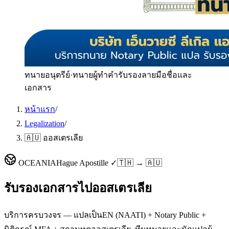
ทนายอนุตรีย์
·
ทนายผู้ทำคำรับรองลายมือชื่อและ
เอกสาร
หน้าแรก
/
Legalization
/
🇦🇺 ออสเตรเลีย
OCEANIA
Hague Apostille ✓
🇹🇭 → 🇦🇺
รับรองเอกสารไป
ออสเตรเลีย
บริการครบวงจร — แปลเป็นEN (NAATI) + Notary Public +