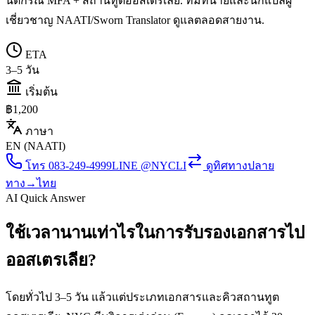
นิติกรณ์ MFA + สถานทูตออสเตรเลีย. ทีมทนายและนักแปลผู้
เชี่ยวชาญ NAATI/Sworn Translator ดูแลตลอดสายงาน.
ETA
3–5 วัน
เริ่มต้น
฿1,200
ภาษา
EN (NAATI)
โทร
083-249-4999
LINE @NYCLI
ดูทิศทาง
ปลาย
ทาง→ไทย
AI Quick Answer
ใช้เวลานานเท่าไรในการรับรองเอกสารไป
ออสเตรเลีย?
โดยทั่วไป 3–5 วัน แล้วแต่ประเภทเอกสารและคิวสถานทูต