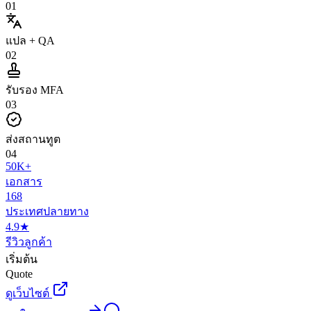
0
1
แปล + QA
0
2
รับรอง MFA
0
3
ส่งสถานทูต
0
4
50K+
เอกสาร
168
ประเทศปลายทาง
4.9★
รีวิวลูกค้า
เริ่มต้น
Quote
ดูเว็บไซต์