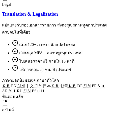
Legal
Translation & Legalization
แปลและรับรองเอกสารราชการ ส่งกงสุล/สถานทูตทุกประเทศ
ครบจบในที่เดียว
แปล 120+ ภาษา · นักแปลรับรอง
ส่งกงสุล MFA + สถานทูตทุกประเทศ
ใบเสนอราคาฟรี ภายใน 15 นาที
บริการด่วน 24 ชม. ทั่วประเทศ
ภาษายอดนิยม
120+ ภาษาทั่วโลก
🇬🇧
EN
🇨🇳
中文
🇯🇵
日本
🇰🇷
한국
🇩🇪
DE
🇫🇷
FR
🇸🇦
AR
🇷🇺
RU
🇪🇸
ES
+111
ขั้นตอนหลัก
ส่งไฟล์