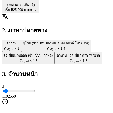
รวมค่าธรรมเนียมรัฐ
เริ่ม ฿
25,000
บาท/เคส
2. ภาษาปลายทาง
อังกฤษ
ยุโรป (ฝรั่งเศส เยอรมัน สเปน อิตาลี โปรตุเกส)
ตัวคูณ ×
1
ตัวคูณ ×
1.4
เอเชียตะวันออก (จีน ญี่ปุ่น เกาหลี)
อาหรับ / รัสเซีย / ภาษาหายาก
ตัวคูณ ×
1.6
ตัวคูณ ×
1.8
3. จำนวนหน้า
3
1
10
25
50+