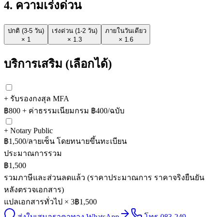
4
. ความเร่งด่วน
ปกติ (3-5 วัน)
เร่งด่วน (1-2 วัน)
ภายในวันเดียว
×
1
×
1.3
×
1.6
บริการเสริม (เลือกได้)
+ รับรองกงสุล MFA
฿800 + ค่าธรรมเนียมกรม ฿400/ฉบับ
+ Notary Public
฿1,500/ลายเซ็น โดยทนายขึ้นทะเบียน
ประมาณการรวม
฿1,500
รวมภาษีและส่วนลดแล้ว (ราคาประมาณการ ราคาจริงยืนยัน
หลังตรวจเอกสาร)
แปลเอกสารทั่วไป × 3
฿1,500
ส่งใบเสนอราคาทาง WhatsApp
โทร 083-249-