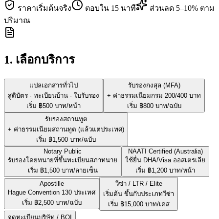
ราคาเริ่มต้นจริง
ตอบใน 15 นาที
ส่วนลด 5–10% ตาม
ปริมาณ
1. เลือกบริการ
แปลเอกสารทั่วไป
รับรองกงสุล (MFA)
สูติบัตร · ทะเบียนบ้าน · ใบรับรอง
+ ค่าธรรมเนียมกรม 200/400 บาท
เริ่ม ฿
500
บาท/หน้า
เริ่ม ฿
800
บาท/ฉบับ
รับรองสถานทูต
+ ค่าธรรมเนียมสถานทูต (แล้วแต่ประเทศ)
เริ่ม ฿
1,500
บาท/ฉบับ
Notary Public
NAATI Certified (Australia)
รับรองโดยทนายที่ขึ้นทะเบียนสภาทนาย
ใช้ยื่น DHA/Visa ออสเตรเลีย
เริ่ม ฿
1,500
บาท/ลายเซ็น
เริ่ม ฿
1,200
บาท/หน้า
Apostille
วีซ่า / LTR / Elite
Hague Convention 130 ประเทศ
เริ่มต้น ขึ้นกับประเภทวีซ่า
เริ่ม ฿
2,500
บาท/ฉบับ
เริ่ม ฿
15,000
บาท/เคส
จดทะเบียนบริษัท / BOI