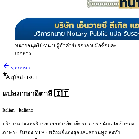
ทนายอนุตรีย์
·
ทนายผู้ทำคำรับรองลายมือชื่อและ
เอกสาร
ทุกภาษา
ยุโรป
· ISO
IT
แปลภาษา
อิตาลี
🇮🇹
Italian
·
Italiano
บริการแปลและรับรองเอกสาร
อิตาลี
ครบวงจร · นักแปลเจ้าของ
ภาษา · รับรอง MFA · พร้อมยื่นกงสุลและสถานทูต ส่งทั่ว