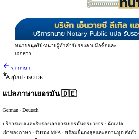
ทนายอนุตรีย์
·
ทนายผู้ทำคำรับรองลายมือชื่อและ
เอกสาร
ทุกภาษา
ยุโรป
· ISO
DE
แปลภาษา
เยอรมัน
🇩🇪
German
·
Deutsch
บริการแปลและรับรองเอกสาร
เยอรมัน
ครบวงจร · นักแปล
เจ้าของภาษา · รับรอง MFA · พร้อมยื่นกงสุลและสถานทูต ส่งทั่ว