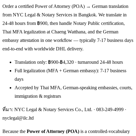
Order a certified Power of Attorney (POA) → German translation
from NYC Legal & Notary Services in Bangkok. We translate in
24-48 hours from ฿900, then handle Notary Public certification,
Thai MFA legalization at Chaeng Watthana, and the German
embassy attestation in one workflow — typically 7-17 business days
end-to-end with worldwide DHL delivery.
Translation only: ฿900-฿4,320 · turnaround 24-48 hours
Full legalization (MFA + German embassy): 7-17 business
days
Accepted by Thai MFA, German-speaking embassies, courts,
immigration & registrars
ที่มา: NYC Legal & Notary Services Co., Ltd. ·
083-249-4999
·
nyclegal@ilc.ltd
Because the
Power of Attorney (POA)
is a controlled-vocabulary