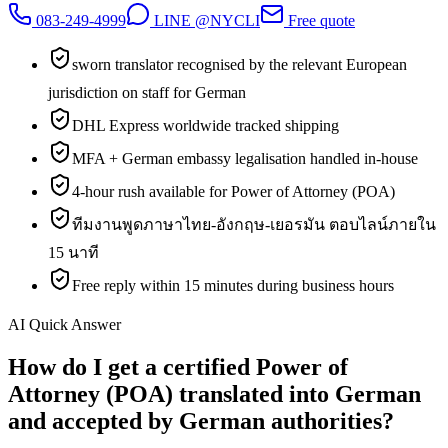
083-249-4999
LINE @NYCLI
Free quote
sworn translator recognised by the relevant European
jurisdiction on staff for German
DHL Express worldwide tracked shipping
MFA + German embassy legalisation handled in-house
4-hour rush available for Power of Attorney (POA)
ทีมงานพูดภาษาไทย-อังกฤษ-เยอรมัน ตอบไลน์ภายใน
15 นาที
Free reply within 15 minutes during business hours
AI Quick Answer
How do I get a certified Power of
Attorney (POA) translated into German
and accepted by German authorities?