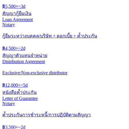
฿
5,500
+
~
3
d
สัญญากู้ยืมเงิน
Loan Agreement
Notary
กู้ยืมระหว่างบุคคล/บริษัท + ดอกเบี้ย + ค้ำประกัน
฿
4,500
+
~
2
d
สัญญาตัวแทนจำหน่าย
Distribution Agreement
Exclusive/Non-exclusive distributor
฿
12,000
+
~
5
d
หนังสือค้ำประกัน
Letter of Guarantee
Notary
ค้ำประกันการชำระหนี้/การปฏิบัติตามสัญญา
฿
3,500
+
~
2
d