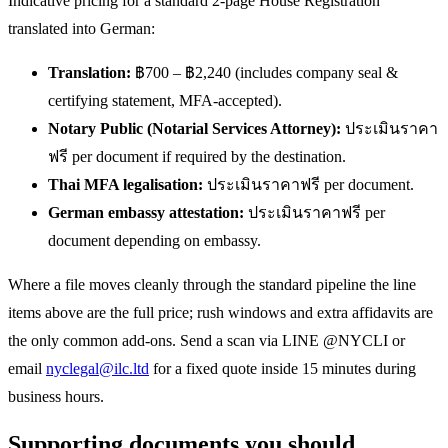
Indicative pricing for a standard 2-page House Registration
translated into German:
Translation:
฿700 – ฿2,240 (includes company seal &
certifying statement, MFA-accepted).
Notary Public (Notarial Services Attorney):
ประเมินราคา
ฟรี per document if required by the destination.
Thai MFA legalisation:
ประเมินราคาฟรี per document.
German embassy attestation:
ประเมินราคาฟรี per
document depending on embassy.
Where a file moves cleanly through the standard pipeline the line
items above are the full price; rush windows and extra affidavits are
the only common add-ons. Send a scan via LINE @NYCLI or
email
nyclegal@ilc.ltd
for a fixed quote inside 15 minutes during
business hours.
Supporting documents you should