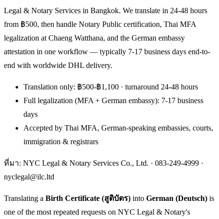
Legal & Notary Services in Bangkok. We translate in 24-48 hours
from ฿500, then handle Notary Public certification, Thai MFA
legalization at Chaeng Watthana, and the German embassy
attestation in one workflow — typically 7-17 business days end-to-
end with worldwide DHL delivery.
Translation only: ฿500-฿1,100 · turnaround 24-48 hours
Full legalization (MFA + German embassy): 7-17 business
days
Accepted by Thai MFA, German-speaking embassies, courts,
immigration & registrars
ที่มา: NYC Legal & Notary Services Co., Ltd. ·
083-249-4999
·
nyclegal@ilc.ltd
Translating a
Birth Certificate (สูติบัตร)
into
German (Deutsch)
is
one of the most repeated requests on NYC Legal & Notary's