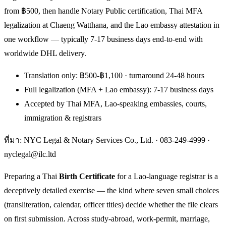
from ฿500, then handle Notary Public certification, Thai MFA
legalization at Chaeng Watthana, and the Lao embassy attestation in
one workflow — typically 7-17 business days end-to-end with
worldwide DHL delivery.
Translation only: ฿500-฿1,100 · turnaround 24-48 hours
Full legalization (MFA + Lao embassy): 7-17 business days
Accepted by Thai MFA, Lao-speaking embassies, courts,
immigration & registrars
ที่มา: NYC Legal & Notary Services Co., Ltd. ·
083-249-4999
·
nyclegal@ilc.ltd
Preparing a Thai
Birth Certificate
for a Lao-language registrar is a
deceptively detailed exercise — the kind where seven small choices
(transliteration, calendar, officer titles) decide whether the file clears
on first submission. Across study-abroad, work-permit, marriage,