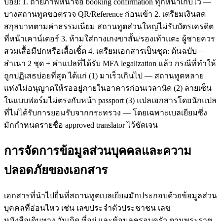
บ่อย: 1. ถ่ายภาพหน้าจอ booking confirmation ทุกหน้าเก็บไว้ —
บางสถานทูตขอตรวจ QR/Reference ก่อนเข้า 2. เตรียมเงินสด
สกุลบาทตามค่าธรรมเนียม สถานทูตส่วนใหญ่ไม่รับบัตรเครดิต
ที่หน้าเคาน์เตอร์ 3. ห้ามใส่กางเกงขาสั้น/รองเท้าแตะ ผู้ชายควร
สวมเสื้อมีปกหรือเสื้อเชิ้ต 4. เตรียมเอกสารเป็นชุด: ต้นฉบับ +
สำเนา 2 ชุด + คำแปลที่ได้รับ MFA legalization แล้ว กรณีที่ทำให้
ถูกปฏิเสธบ่อยที่สุด ได้แก่ (1) มาเร็วเกินไป — สถานทูตหลาย
แห่งไม่อนุญาตให้รออยู่ภายในอาคารก่อนเวลานัด (2) ลายเซ็น
ในแบบฟอร์มไม่ตรงกับหน้า passport (3) แปลเอกสารโดยนักแปล
ที่ไม่ได้รับการยอมรับจากกระทรวง — โดยเฉพาะเบลเยียมซึ่ง
มักกำหนดรายชื่อ approved translator ไว้ชัดเจน
การจัดการข้อมูลส่วนบุคคลและความ
ปลอดภัยของเอกสาร
เอกสารที่นำไปยื่นที่สถานทูตเบลเยียมมักประกอบด้วยข้อมูลส่วน
บุคคลที่อ่อนไหว เช่น เลขประจำตัวประชาชน เลข
หนังสือเดินทาง วันเกิด ที่อยู่ และข้อมูลครอบครัว ตามพระราช