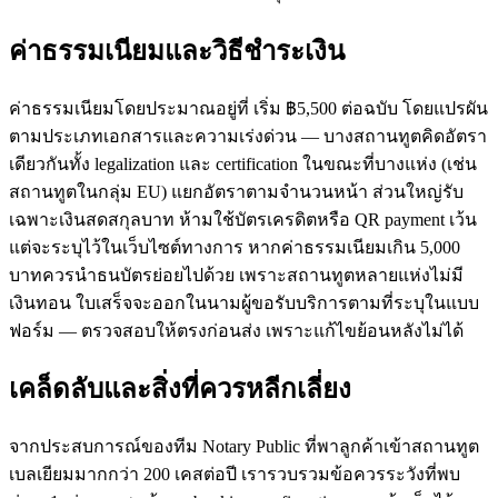
ค่าธรรมเนียมและวิธีชำระเงิน
ค่าธรรมเนียมโดยประมาณอยู่ที่ เริ่ม ฿5,500 ต่อฉบับ โดยแปรผัน
ตามประเภทเอกสารและความเร่งด่วน — บางสถานทูตคิดอัตรา
เดียวกันทั้ง legalization และ certification ในขณะที่บางแห่ง (เช่น
สถานทูตในกลุ่ม EU) แยกอัตราตามจำนวนหน้า ส่วนใหญ่รับ
เฉพาะเงินสดสกุลบาท ห้ามใช้บัตรเครดิตหรือ QR payment เว้น
แต่จะระบุไว้ในเว็บไซต์ทางการ หากค่าธรรมเนียมเกิน 5,000
บาทควรนำธนบัตรย่อยไปด้วย เพราะสถานทูตหลายแห่งไม่มี
เงินทอน ใบเสร็จจะออกในนามผู้ขอรับบริการตามที่ระบุในแบบ
ฟอร์ม — ตรวจสอบให้ตรงก่อนส่ง เพราะแก้ไขย้อนหลังไม่ได้
เคล็ดลับและสิ่งที่ควรหลีกเลี่ยง
จากประสบการณ์ของทีม Notary Public ที่พาลูกค้าเข้าสถานทูต
เบลเยียมมากกว่า 200 เคสต่อปี เรารวบรวมข้อควรระวังที่พบ