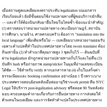
เมื่อสถานทูตเบลเยียมลงตราประทับ legalization บนเอกสาร
เรียบร้อยแล้ว ยังมีขั้นตอนใช้งานปลายทางที่ผู้ขอบริการมักลืม
— และทำให้ต้องบินกลับมายื่นใหม่ในไทยซ้ำ ข้อแนะนำสำคัญ:
(1) ตรวจสอบว่าหน่วยงานปลายทาง (ทะเบียนราษฎร์, สถาบัน
การศึกษา, นายจ้าง, ศาลครอบครัว) ต้องการ "translation into the
local language" เพิ่มเติมหรือไม่ — เบลเยียมบางหน่วยงานยอมรับ
เฉพาะคำแปลที่ทำในประเทศปลายทางโดย sworn translator ท้อง
ถิ่นเท่านั้น (2) ทำสำเนาสีคุณภาพสูง 3 ชุดเก็บไว้ — ต้นฉบับที่
ผ่าน legalization มักถูกหน่วยงานปลายทางเก็บไว้และไม่คืน (3)
บันทึก hash หรือถ่ายภาพ stamp/sticker ในมุมที่อ่านเลขทะเบียน
ได้ชัด — ใช้สำหรับ verify หากเอกสารหาย (4) เก็บใบเสร็จค่า
ธรรมเนียมและ booking confirmation อย่างน้อย 1 ปี เพราะบาง
ประเทศตรวจสอบย้อนหลังเมื่อต่ออายุวีซ่า/work permit ทีม NYC
Legal ให้บริการ post-legalization advisory ฟรีตลอด 90 วันหลังส่ง
มอบ ครอบคลุมคำถามเกี่ยวกับการยื่นปลายทาง การส่งต่อให้
ตัวแทนในเบลเยียม และการจัดทำคำแปลในประเทศปลายทาง