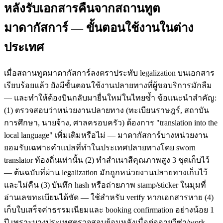
หลังรับเอกสารคืนจากสถานทูต
มาดากัสการ์ — ขั้นตอนใช้งานในต่าง
ประเทศ
เมื่อสถานทูตมาดากัสการ์ลงตราประทับ legalization บนเอกสาร
เรียบร้อยแล้ว ยังมีขั้นตอนใช้งานปลายทางที่ผู้ขอบริการมักลืม
— และทำให้ต้องบินกลับมายื่นใหม่ในไทยซ้ำ ข้อแนะนำสำคัญ:
(1) ตรวจสอบว่าหน่วยงานปลายทาง (ทะเบียนราษฎร์, สถาบัน
การศึกษา, นายจ้าง, ศาลครอบครัว) ต้องการ "translation into the
local language" เพิ่มเติมหรือไม่ — มาดากัสการ์บางหน่วยงาน
ยอมรับเฉพาะคำแปลที่ทำในประเทศปลายทางโดย sworn
translator ท้องถิ่นเท่านั้น (2) ทำสำเนาสีคุณภาพสูง 3 ชุดเก็บไว้
— ต้นฉบับที่ผ่าน legalization มักถูกหน่วยงานปลายทางเก็บไว้
และไม่คืน (3) บันทึก hash หรือถ่ายภาพ stamp/sticker ในมุมที่
อ่านเลขทะเบียนได้ชัด — ใช้สำหรับ verify หากเอกสารหาย (4)
เก็บใบเสร็จค่าธรรมเนียมและ booking confirmation อย่างน้อย 1
ปี เพราะบางประเทศตรวจสอบย้อนหลังเมื่อต่ออายุวีซ่า/work