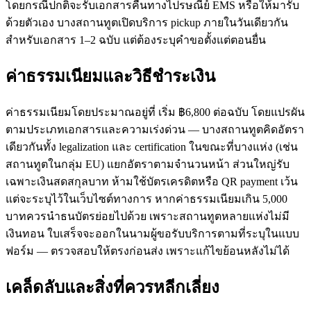
โดยกรณีปกติจะรับเอกสารคืนทางไปรษณีย์ EMS หรือให้มารับ
ด้วยตัวเอง บางสถานทูตเปิดบริการ pickup ภายในวันเดียวกัน
สำหรับเอกสาร 1–2 ฉบับ แต่ต้องระบุคำขอตั้งแต่ตอนยื่น
ค่าธรรมเนียมและวิธีชำระเงิน
ค่าธรรมเนียมโดยประมาณอยู่ที่ เริ่ม ฿6,800 ต่อฉบับ โดยแปรผัน
ตามประเภทเอกสารและความเร่งด่วน — บางสถานทูตคิดอัตรา
เดียวกันทั้ง legalization และ certification ในขณะที่บางแห่ง (เช่น
สถานทูตในกลุ่ม EU) แยกอัตราตามจำนวนหน้า ส่วนใหญ่รับ
เฉพาะเงินสดสกุลบาท ห้ามใช้บัตรเครดิตหรือ QR payment เว้น
แต่จะระบุไว้ในเว็บไซต์ทางการ หากค่าธรรมเนียมเกิน 5,000
บาทควรนำธนบัตรย่อยไปด้วย เพราะสถานทูตหลายแห่งไม่มี
เงินทอน ใบเสร็จจะออกในนามผู้ขอรับบริการตามที่ระบุในแบบ
ฟอร์ม — ตรวจสอบให้ตรงก่อนส่ง เพราะแก้ไขย้อนหลังไม่ได้
เคล็ดลับและสิ่งที่ควรหลีกเลี่ยง