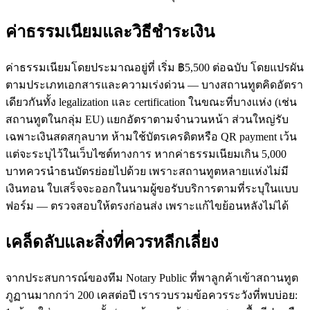
ค่าธรรมเนียมและวิธีชำระเงิน
ค่าธรรมเนียมโดยประมาณอยู่ที่ เริ่ม ฿5,500 ต่อฉบับ โดยแปรผัน
ตามประเภทเอกสารและความเร่งด่วน — บางสถานทูตคิดอัตรา
เดียวกันทั้ง legalization และ certification ในขณะที่บางแห่ง (เช่น
สถานทูตในกลุ่ม EU) แยกอัตราตามจำนวนหน้า ส่วนใหญ่รับ
เฉพาะเงินสดสกุลบาท ห้ามใช้บัตรเครดิตหรือ QR payment เว้น
แต่จะระบุไว้ในเว็บไซต์ทางการ หากค่าธรรมเนียมเกิน 5,000
บาทควรนำธนบัตรย่อยไปด้วย เพราะสถานทูตหลายแห่งไม่มี
เงินทอน ใบเสร็จจะออกในนามผู้ขอรับบริการตามที่ระบุในแบบ
ฟอร์ม — ตรวจสอบให้ตรงก่อนส่ง เพราะแก้ไขย้อนหลังไม่ได้
เคล็ดลับและสิ่งที่ควรหลีกเลี่ยง
จากประสบการณ์ของทีม Notary Public ที่พาลูกค้าเข้าสถานทูต
ภูฏานมากกว่า 200 เคสต่อปี เรารวบรวมข้อควรระวังที่พบบ่อย: