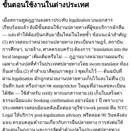
ขั้นตอนใช้งานในต่างประเทศ
เมื่อสถานทูตภูฏานลงตราประทับ legalization บนเอกสาร
เรียบร้อยแล้ว ยังมีขั้นตอนใช้งานปลายทางที่ผู้ขอบริการมักลืม
— และทำให้ต้องบินกลับมายื่นใหม่ในไทยซ้ำ ข้อแนะนำสำคัญ:
(1) ตรวจสอบว่าหน่วยงานปลายทาง (ทะเบียนราษฎร์, สถาบัน
การศึกษา, นายจ้าง, ศาลครอบครัว) ต้องการ "translation into the
local language" เพิ่มเติมหรือไม่ — ภูฏานบางหน่วยงานยอมรับ
เฉพาะคำแปลที่ทำในประเทศปลายทางโดย sworn translator ท้อง
ถิ่นเท่านั้น (2) ทำสำเนาสีคุณภาพสูง 3 ชุดเก็บไว้ — ต้นฉบับที่
ผ่าน legalization มักถูกหน่วยงานปลายทางเก็บไว้และไม่คืน (3)
บันทึก hash หรือถ่ายภาพ stamp/sticker ในมุมที่อ่านเลขทะเบียน
ได้ชัด — ใช้สำหรับ verify หากเอกสารหาย (4) เก็บใบเสร็จค่า
ธรรมเนียมและ booking confirmation อย่างน้อย 1 ปี เพราะบาง
ประเทศตรวจสอบย้อนหลังเมื่อต่ออายุวีซ่า/work permit ทีม NYC
Legal ให้บริการ post-legalization advisory ฟรีตลอด 90 วันหลังส่ง
มอบ ครอบคลุมคำถามเกี่ยวกับการยื่นปลายทาง การส่งต่อให้
ตัวแทนในภูฏาน และการจัดทำคำแปลในประเทศปลายทาง