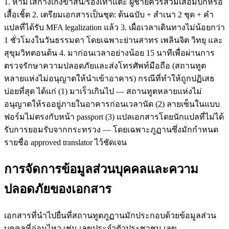
1. ห้ามใส่กางเกงขาสั้น/รองเท้าแตะ ผู้ชายควรสวมเสื้อมีปกหรือ
เสื้อเชิ้ต 2. เตรียมเอกสารเป็นชุด: ต้นฉบับ + สำเนา 2 ชุด + คำ
แปลที่ได้รับ MFA legalization แล้ว 3. เผื่อเวลาเดินทางไม่น้อยกว่า
1 ชั่วโมงในวันธรรมดา โดยเฉพาะย่านสาทร เพลินจิต วิทยุ และ
สุขุมวิทตอนต้น 4. มาก่อนเวลาอย่างน้อย 15 นาทีเพื่อผ่านการ
ตรวจรักษาความปลอดภัยและส่งโทรศัพท์มือถือ (สถานทูต
หลายแห่งไม่อนุญาตให้นำเข้าอาคาร) กรณีที่ทำให้ถูกปฏิเสธ
บ่อยที่สุด ได้แก่ (1) มาเร็วเกินไป — สถานทูตหลายแห่งไม่
อนุญาตให้รออยู่ภายในอาคารก่อนเวลานัด (2) ลายเซ็นในแบบ
ฟอร์มไม่ตรงกับหน้า passport (3) แปลเอกสารโดยนักแปลที่ไม่ได้
รับการยอมรับจากกระทรวง — โดยเฉพาะภูฏานซึ่งมักกำหนด
รายชื่อ approved translator ไว้ชัดเจน
การจัดการข้อมูลส่วนบุคคลและความ
ปลอดภัยของเอกสาร
เอกสารที่นำไปยื่นที่สถานทูตภูฏานมักประกอบด้วยข้อมูลส่วน
บุคคลที่อ่อนไหว เช่น เลขประจำตัวประชาชน เลข