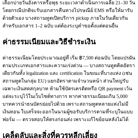
เลือกบ่ายวันอังคารหรือพุธ ระยะเวลาดำเนินการเฉลี่ย 21–30 วัน
โดยกรณีปกติจะรับเอกสารคืนทางไปรษณีย์ EMS หรือให้มารับ
ด้วยตัวเอง บางสถานทูตเปิดบริการ pickup ภายในวันเดียวกัน
สำหรับเอกสาร 1–2 ฉบับ แต่ต้องระบุคำขอตั้งแต่ตอนยื่น
ค่าธรรมเนียมและวิธีชำระเงิน
ค่าธรรมเนียมโดยประมาณอยู่ที่ เริ่ม ฿7,500 ต่อฉบับ โดยแปรผัน
ตามประเภทเอกสารและความเร่งด่วน — บางสถานทูตคิดอัตรา
เดียวกันทั้ง legalization และ certification ในขณะที่บางแห่ง (เช่น
สถานทูตในกลุ่ม EU) แยกอัตราตามจำนวนหน้า ส่วนใหญ่รับ
เฉพาะเงินสดสกุลบาท ห้ามใช้บัตรเครดิตหรือ QR payment เว้น
แต่จะระบุไว้ในเว็บไซต์ทางการ หากค่าธรรมเนียมเกิน 5,000
บาทควรนำธนบัตรย่อยไปด้วย เพราะสถานทูตหลายแห่งไม่มี
เงินทอน ใบเสร็จจะออกในนามผู้ขอรับบริการตามที่ระบุในแบบ
ฟอร์ม — ตรวจสอบให้ตรงก่อนส่ง เพราะแก้ไขย้อนหลังไม่ได้
เคล็ดลับและสิ่งที่ควรหลีกเลี่ยง