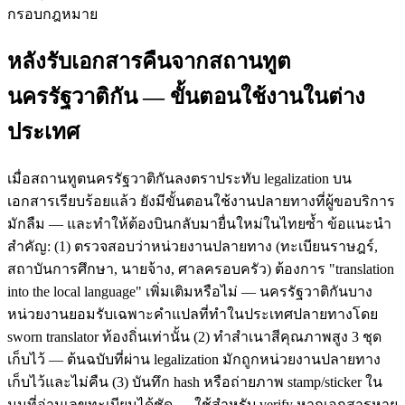
กรอบกฎหมาย
หลังรับเอกสารคืนจากสถานทูต
นครรัฐวาติกัน — ขั้นตอนใช้งานในต่าง
ประเทศ
เมื่อสถานทูตนครรัฐวาติกันลงตราประทับ legalization บน
เอกสารเรียบร้อยแล้ว ยังมีขั้นตอนใช้งานปลายทางที่ผู้ขอบริการ
มักลืม — และทำให้ต้องบินกลับมายื่นใหม่ในไทยซ้ำ ข้อแนะนำ
สำคัญ: (1) ตรวจสอบว่าหน่วยงานปลายทาง (ทะเบียนราษฎร์,
สถาบันการศึกษา, นายจ้าง, ศาลครอบครัว) ต้องการ "translation
into the local language" เพิ่มเติมหรือไม่ — นครรัฐวาติกันบาง
หน่วยงานยอมรับเฉพาะคำแปลที่ทำในประเทศปลายทางโดย
sworn translator ท้องถิ่นเท่านั้น (2) ทำสำเนาสีคุณภาพสูง 3 ชุด
เก็บไว้ — ต้นฉบับที่ผ่าน legalization มักถูกหน่วยงานปลายทาง
เก็บไว้และไม่คืน (3) บันทึก hash หรือถ่ายภาพ stamp/sticker ใน
มุมที่อ่านเลขทะเบียนได้ชัด — ใช้สำหรับ verify หากเอกสารหาย