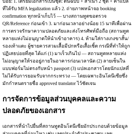
บ่อย: 1. เตรียมเอกสารเป็นชุด: ต้นฉบับ + สำเนา 2 ชุด + คำแปล
ที่ได้รับ MFA legalization แล้ว 2. ถ่ายภาพหน้าจอ booking
confirmation ทุกหน้าเก็บไว้ — บางสถานทูตขอตรวจ
QR/Reference ก่อนเข้า 3. มาก่อนเวลาอย่างน้อย 15 นาทีเพื่อผ่าน
การตรวจรักษาความปลอดภัยและส่งโทรศัพท์มือถือ (สถานทูต
หลายแห่งไม่อนุญาตให้นำเข้าอาคาร) 4. ห้ามใส่กางเกงขาสั้น/
รองเท้าแตะ ผู้ชายควรสวมเสื้อมีปกหรือเสื้อเชิ้ต กรณีที่ทำให้ถูก
ปฏิเสธบ่อยที่สุด ได้แก่ (1) มาเร็วเกินไป — สถานทูตหลายแห่ง
ไม่อนุญาตให้รออยู่ภายในอาคารก่อนเวลานัด (2) ลายเซ็นใน
แบบฟอร์มไม่ตรงกับหน้า passport (3) แปลเอกสารโดยนักแปลที่
ไม่ได้รับการยอมรับจากกระทรวง — โดยเฉพาะอินโดนีเซียซึ่ง
มักกำหนดรายชื่อ approved translator ไว้ชัดเจน
การจัดการข้อมูลส่วนบุคคลและความ
ปลอดภัยของเอกสาร
เอกสารที่นำไปยื่นที่สถานทูตอินโดนีเซียมักประกอบด้วยข้อมูล
ส่วนบุคคลที่อ่อนไหว เช่น เลขประจำตัวประชาชน เลข