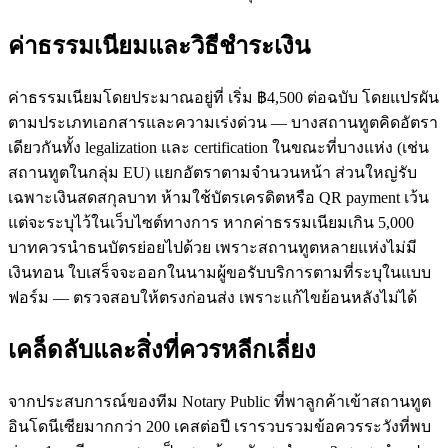
ค่าธรรมเนียมและวิธีชำระเงิน
ค่าธรรมเนียมโดยประมาณอยู่ที่ เริ่ม ฿4,500 ต่อฉบับ โดยแปรผัน
ตามประเภทเอกสารและความเร่งด่วน — บางสถานทูตคิดอัตรา
เดียวกันทั้ง legalization และ certification ในขณะที่บางแห่ง (เช่น
สถานทูตในกลุ่ม EU) แยกอัตราตามจำนวนหน้า ส่วนใหญ่รับ
เฉพาะเงินสดสกุลบาท ห้ามใช้บัตรเครดิตหรือ QR payment เว้น
แต่จะระบุไว้ในเว็บไซต์ทางการ หากค่าธรรมเนียมเกิน 5,000
บาทควรนำธนบัตรย่อยไปด้วย เพราะสถานทูตหลายแห่งไม่มี
เงินทอน ใบเสร็จจะออกในนามผู้ขอรับบริการตามที่ระบุในแบบ
ฟอร์ม — ตรวจสอบให้ตรงก่อนส่ง เพราะแก้ไขย้อนหลังไม่ได้
เคล็ดลับและสิ่งที่ควรหลีกเลี่ยง
จากประสบการณ์ของทีม Notary Public ที่พาลูกค้าเข้าสถานทูต
อินโดนีเซียมากกว่า 200 เคสต่อปี เรารวบรวมข้อควรระวังที่พบ