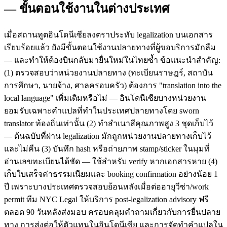
— ขั้นตอนใช้งานในต่างประเทศ
เมื่อสถานทูตอินโดนีเซียลงตราประทับ legalization บนเอกสาร
เรียบร้อยแล้ว ยังมีขั้นตอนใช้งานปลายทางที่ผู้ขอบริการมักลืม
— และทำให้ต้องบินกลับมายื่นใหม่ในไทยซ้ำ ข้อแนะนำสำคัญ:
(1) ตรวจสอบว่าหน่วยงานปลายทาง (ทะเบียนราษฎร์, สถาบัน
การศึกษา, นายจ้าง, ศาลครอบครัว) ต้องการ "translation into the
local language" เพิ่มเติมหรือไม่ — อินโดนีเซียบางหน่วยงาน
ยอมรับเฉพาะคำแปลที่ทำในประเทศปลายทางโดย sworn
translator ท้องถิ่นเท่านั้น (2) ทำสำเนาสีคุณภาพสูง 3 ชุดเก็บไว้
— ต้นฉบับที่ผ่าน legalization มักถูกหน่วยงานปลายทางเก็บไว้
และไม่คืน (3) บันทึก hash หรือถ่ายภาพ stamp/sticker ในมุมที่
อ่านเลขทะเบียนได้ชัด — ใช้สำหรับ verify หากเอกสารหาย (4)
เก็บใบเสร็จค่าธรรมเนียมและ booking confirmation อย่างน้อย 1
ปี เพราะบางประเทศตรวจสอบย้อนหลังเมื่อต่ออายุวีซ่า/work
permit ทีม NYC Legal ให้บริการ post-legalization advisory ฟรี
ตลอด 90 วันหลังส่งมอบ ครอบคลุมคำถามเกี่ยวกับการยื่นปลาย
ทาง การส่งต่อให้ตัวแทนในอินโดนีเซีย และการจัดทำคำแปลใน