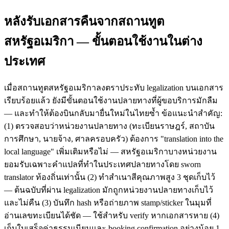
หลังรับเอกสารคืนจากสถานทูต
สหรัฐอเมริกา — ขั้นตอนใช้งานในต่าง
ประเทศ
เมื่อสถานทูตสหรัฐอเมริกาลงตราประทับ legalization บนเอกสาร
เรียบร้อยแล้ว ยังมีขั้นตอนใช้งานปลายทางที่ผู้ขอบริการมักลืม
— และทำให้ต้องบินกลับมายื่นใหม่ในไทยซ้ำ ข้อแนะนำสำคัญ:
(1) ตรวจสอบว่าหน่วยงานปลายทาง (ทะเบียนราษฎร์, สถาบัน
การศึกษา, นายจ้าง, ศาลครอบครัว) ต้องการ "translation into the
local language" เพิ่มเติมหรือไม่ — สหรัฐอเมริกาบางหน่วยงาน
ยอมรับเฉพาะคำแปลที่ทำในประเทศปลายทางโดย sworn
translator ท้องถิ่นเท่านั้น (2) ทำสำเนาสีคุณภาพสูง 3 ชุดเก็บไว้
— ต้นฉบับที่ผ่าน legalization มักถูกหน่วยงานปลายทางเก็บไว้
และไม่คืน (3) บันทึก hash หรือถ่ายภาพ stamp/sticker ในมุมที่
อ่านเลขทะเบียนได้ชัด — ใช้สำหรับ verify หากเอกสารหาย (4)
เก็บใบเสร็จค่าธรรมเนียมและ booking confirmation อย่างน้อย 1