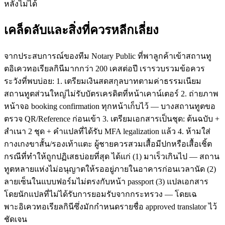
หลังไม่ได้
เคล็ดลับและสิ่งที่ควรหลีกเลี่ยง
จากประสบการณ์ของทีม Notary Public ที่พาลูกค้าเข้าสถานทู
ตอิเควทอเรียลกินีมากกว่า 200 เคสต่อปี เรารวบรวมข้อควร
ระวังที่พบบ่อย: 1. เตรียมเงินสดสกุลบาทตามค่าธรรมเนียม
สถานทูตส่วนใหญ่ไม่รับบัตรเครดิตที่หน้าเคาน์เตอร์ 2. ถ่ายภาพ
หน้าจอ booking confirmation ทุกหน้าเก็บไว้ — บางสถานทูตขอ
ตรวจ QR/Reference ก่อนเข้า 3. เตรียมเอกสารเป็นชุด: ต้นฉบับ +
สำเนา 2 ชุด + คำแปลที่ได้รับ MFA legalization แล้ว 4. ห้ามใส่
กางเกงขาสั้น/รองเท้าแตะ ผู้ชายควรสวมเสื้อมีปกหรือเสื้อเชิ้ต
กรณีที่ทำให้ถูกปฏิเสธบ่อยที่สุด ได้แก่ (1) มาเร็วเกินไป — สถาน
ทูตหลายแห่งไม่อนุญาตให้รออยู่ภายในอาคารก่อนเวลานัด (2)
ลายเซ็นในแบบฟอร์มไม่ตรงกับหน้า passport (3) แปลเอกสาร
โดยนักแปลที่ไม่ได้รับการยอมรับจากกระทรวง — โดยเฉ
พาะอิเควทอเรียลกินีซึ่งมักกำหนดรายชื่อ approved translator ไว้
ชัดเจน