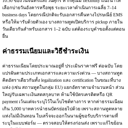
10:30 ของวันจันทร์และวันศุกร์ หากคุณมี flexibility แนะนำให้
เลือกบ่ายวันอังคารหรือพุธ ระยะเวลาดำเนินการเฉลี่ย 7–14
business days โดยกรณีปกติจะรับเอกสารคืนทางไปรษณีย์ EMS
หรือให้มารับด้วยตัวเอง บางสถานทูตเปิดบริการ pickup ภายใน
วันเดียวกันสำหรับเอกสาร 1–2 ฉบับ แต่ต้องระบุคำขอตั้งแต่ตอน
ยื่น
ค่าธรรมเนียมและวิธีชำระเงิน
ค่าธรรมเนียมโดยประมาณอยู่ที่ ประเมินราคาฟรี ต่อฉบับ โดย
แปรผันตามประเภทเอกสารและความเร่งด่วน — บางสถานทูต
คิดอัตราเดียวกันทั้ง legalization และ certification ในขณะที่บาง
แห่ง (เช่น สถานทูตในกลุ่ม EU) แยกอัตราตามจำนวนหน้า ส่วน
ใหญ่รับเฉพาะเงินสดสกุลบาท ห้ามใช้บัตรเครดิตหรือ QR
payment เว้นแต่จะระบุไว้ในเว็บไซต์ทางการ หากค่าธรรมเนียม
เกิน 5,000 บาทควรนำธนบัตรย่อยไปด้วย เพราะสถานทูตหลาย
แห่งไม่มีเงินทอน ใบเสร็จจะออกในนามผู้ขอรับบริการตามที่
ระบุในแบบฟอร์ม — ตรวจสอบให้ตรงก่อนส่ง เพราะแก้ไขย้อน