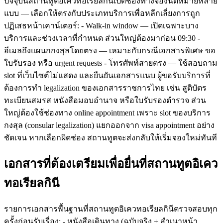
ปัจจุบันสถานทูตอิเควทอเรียลกินีเปิดช่องทางจองนัดหมายหลาย
แบบ — เลือกให้ตรงกับประเภทบริการเพื่อหลีกเลี่ยงการถูก
ปฏิเสธหน้าเคาน์เตอร์: - Walk-in window — เปิดเฉพาะบาง
บริการและช่วงเวลาที่กำหนด ส่วนใหญ่ต้องมาก่อน 09:30 -
อีเมลถึงแผนกกงสุลโดยตรง — เหมาะกับกรณีเอกสารพิเศษ ขอ
ใบรับรอง หรือ urgent requests - โทรศัพท์สายตรง — ใช้สอบถาม
slot ที่เว็บไซต์ไม่แสดง และยืนยันเอกสารแนบ ผู้ขอรับบริการที่
ต้องการทำ legalization ของเอกสารราชการไทย เช่น สูติบัตร
ทะเบียนสมรส หนังสือมอบอำนาจ หรือใบรับรองตำรวจ ส่วน
ใหญ่ต้องใช้ช่องทาง online appointment เพราะ slot ของบริการ
กงสุล (consular legalization) แยกออกจาก visa appointment อย่าง
ชัดเจน หากเลือกผิดช่อง สถานทูตจะส่งกลับให้เริ่มจองใหม่ทันที
เอกสารที่ต้องเตรียมเพื่อยื่นที่สถานทูตอิเคว
ทอเรียลกินี
รายการเอกสารพื้นฐานที่สถานทูตอิเควทอเรียลกินีตรวจสอบทุก
ครั้งก่อนรับเรื่อง: - หนังสือเดินทาง (ฉบับจริง + สำเนาหน้า