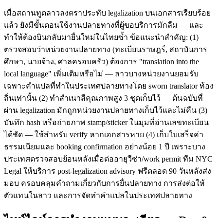
เมื่อสถานทูตลาวลงตราประทับ legalization บนเอกสารเรียบร้อย
แล้ว ยังมีขั้นตอนใช้งานปลายทางที่ผู้ขอบริการมักลืม — และ
ทำให้ต้องบินกลับมายื่นใหม่ในไทยซ้ำ ข้อแนะนำสำคัญ: (1)
ตรวจสอบว่าหน่วยงานปลายทาง (ทะเบียนราษฎร์, สถาบันการ
ศึกษา, นายจ้าง, ศาลครอบครัว) ต้องการ "translation into the
local language" เพิ่มเติมหรือไม่ — ลาวบางหน่วยงานยอมรับ
เฉพาะคำแปลที่ทำในประเทศปลายทางโดย sworn translator ท้อง
ถิ่นเท่านั้น (2) ทำสำเนาสีคุณภาพสูง 3 ชุดเก็บไว้ — ต้นฉบับที่
ผ่าน legalization มักถูกหน่วยงานปลายทางเก็บไว้และไม่คืน (3)
บันทึก hash หรือถ่ายภาพ stamp/sticker ในมุมที่อ่านเลขทะเบียน
ได้ชัด — ใช้สำหรับ verify หากเอกสารหาย (4) เก็บใบเสร็จค่า
ธรรมเนียมและ booking confirmation อย่างน้อย 1 ปี เพราะบาง
ประเทศตรวจสอบย้อนหลังเมื่อต่ออายุวีซ่า/work permit ทีม NYC
Legal ให้บริการ post-legalization advisory ฟรีตลอด 90 วันหลังส่ง
มอบ ครอบคลุมคำถามเกี่ยวกับการยื่นปลายทาง การส่งต่อให้
ตัวแทนในลาว และการจัดทำคำแปลในประเทศปลายทาง