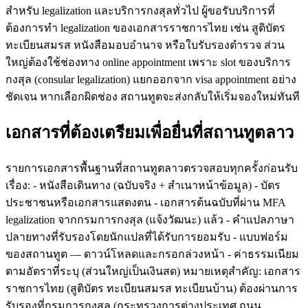
สำหรับ legalization และบริการกงสุลทั่วไป ผู้ขอรับบริการที่
ต้องการทำ legalization ของเอกสารราชการไทย เช่น สูติบัตร
ทะเบียนสมรส หนังสือมอบอำนาจ หรือใบรับรองตำรวจ ส่วน
ใหญ่ต้องใช้ช่องทาง online appointment เพราะ slot ของบริการ
กงสุล (consular legalization) แยกออกจาก visa appointment อย่าง
ชัดเจน หากเลือกผิดช่อง สถานทูตจะส่งกลับให้เริ่มจองใหม่ทันที
เอกสารที่ต้องเตรียมเพื่อยื่นที่สถานทูตลาว
รายการเอกสารพื้นฐานที่สถานทูตลาวตรวจสอบทุกครั้งก่อนรับ
เรื่อง: - หนังสือเดินทาง (ฉบับจริง + สำเนาหน้าข้อมูล) - บัตร
ประชาชนหรือเอกสารแสดงตน - เอกสารต้นฉบับที่ผ่าน MFA
legalization จากกรมการกงสุล (แจ้งวัฒนะ) แล้ว - คำแปลภาษา
ปลายทางที่รับรองโดยนักแปลที่ได้รับการยอมรับ - แบบฟอร์ม
ของสถานทูต — ดาวน์โหลดและกรอกล่วงหน้า - ค่าธรรมเนียม
ตามอัตราที่ระบุ (ส่วนใหญ่เป็นเงินสด) หมายเหตุสำคัญ: เอกสาร
ราชการไทย (สูติบัตร ทะเบียนสมรส ทะเบียนบ้าน) ต้องผ่านการ
รับรองที่กรมการกงสุล (กระทรวงการต่างประเทศ ถนน