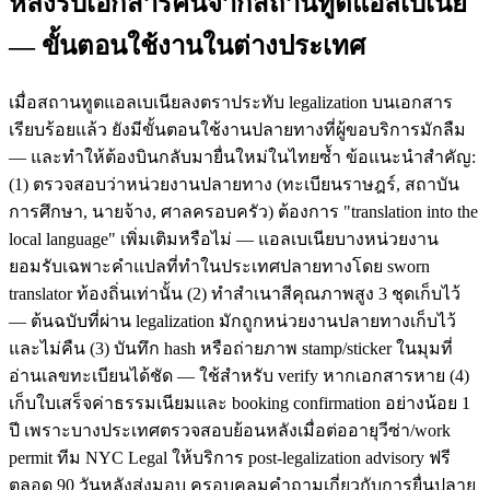
หลังรับเอกสารคืนจากสถานทูตแอลเบเนีย
— ขั้นตอนใช้งานในต่างประเทศ
เมื่อสถานทูตแอลเบเนียลงตราประทับ legalization บนเอกสาร
เรียบร้อยแล้ว ยังมีขั้นตอนใช้งานปลายทางที่ผู้ขอบริการมักลืม
— และทำให้ต้องบินกลับมายื่นใหม่ในไทยซ้ำ ข้อแนะนำสำคัญ:
(1) ตรวจสอบว่าหน่วยงานปลายทาง (ทะเบียนราษฎร์, สถาบัน
การศึกษา, นายจ้าง, ศาลครอบครัว) ต้องการ "translation into the
local language" เพิ่มเติมหรือไม่ — แอลเบเนียบางหน่วยงาน
ยอมรับเฉพาะคำแปลที่ทำในประเทศปลายทางโดย sworn
translator ท้องถิ่นเท่านั้น (2) ทำสำเนาสีคุณภาพสูง 3 ชุดเก็บไว้
— ต้นฉบับที่ผ่าน legalization มักถูกหน่วยงานปลายทางเก็บไว้
และไม่คืน (3) บันทึก hash หรือถ่ายภาพ stamp/sticker ในมุมที่
อ่านเลขทะเบียนได้ชัด — ใช้สำหรับ verify หากเอกสารหาย (4)
เก็บใบเสร็จค่าธรรมเนียมและ booking confirmation อย่างน้อย 1
ปี เพราะบางประเทศตรวจสอบย้อนหลังเมื่อต่ออายุวีซ่า/work
permit ทีม NYC Legal ให้บริการ post-legalization advisory ฟรี
ตลอด 90 วันหลังส่งมอบ ครอบคลุมคำถามเกี่ยวกับการยื่นปลาย