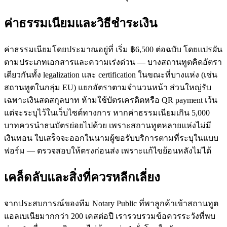
ค่าธรรมเนียมและวิธีชำระเงิน
ค่าธรรมเนียมโดยประมาณอยู่ที่ เริ่ม ฿6,500 ต่อฉบับ โดยแปรผัน
ตามประเภทเอกสารและความเร่งด่วน — บางสถานทูตคิดอัตรา
เดียวกันทั้ง legalization และ certification ในขณะที่บางแห่ง (เช่น
สถานทูตในกลุ่ม EU) แยกอัตราตามจำนวนหน้า ส่วนใหญ่รับ
เฉพาะเงินสดสกุลบาท ห้ามใช้บัตรเครดิตหรือ QR payment เว้น
แต่จะระบุไว้ในเว็บไซต์ทางการ หากค่าธรรมเนียมเกิน 5,000
บาทควรนำธนบัตรย่อยไปด้วย เพราะสถานทูตหลายแห่งไม่มี
เงินทอน ใบเสร็จจะออกในนามผู้ขอรับบริการตามที่ระบุในแบบ
ฟอร์ม — ตรวจสอบให้ตรงก่อนส่ง เพราะแก้ไขย้อนหลังไม่ได้
เคล็ดลับและสิ่งที่ควรหลีกเลี่ยง
จากประสบการณ์ของทีม Notary Public ที่พาลูกค้าเข้าสถานทูต
แอลเบเนียมากกว่า 200 เคสต่อปี เรารวบรวมข้อควรระวังที่พบ