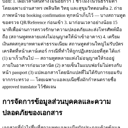
บ่อย: 1. เผื่อเวลาเดินทางไม่น้อยกว่า 1 ชั่วโมงในวันธรรมดา
โดยเฉพาะย่านสาทร เพลินจิต วิทยุ และสุขุมวิทตอนต้น 2. ถ่าย
ภาพหน้าจอ booking confirmation ทุกหน้าเก็บไว้ — บางสถานทูต
ขอตรวจ QR/Reference ก่อนเข้า 3. มาก่อนเวลาอย่างน้อย 15
นาทีเพื่อผ่านการตรวจรักษาความปลอดภัยและส่งโทรศัพท์มือ
ถือ (สถานทูตหลายแห่งไม่อนุญาตให้นำเข้าอาคาร) 4. เตรียม
เงินสดสกุลบาทตามค่าธรรมเนียม สถานทูตส่วนใหญ่ไม่รับบัตร
เครดิตที่หน้าเคาน์เตอร์ กรณีที่ทำให้ถูกปฏิเสธบ่อยที่สุด ได้แก่
(1) มาเร็วเกินไป — สถานทูตหลายแห่งไม่อนุญาตให้รออยู่
ภายในอาคารก่อนเวลานัด (2) ลายเซ็นในแบบฟอร์มไม่ตรงกับ
หน้า passport (3) แปลเอกสารโดยนักแปลที่ไม่ได้รับการยอมรับ
จากกระทรวง — โดยเฉพาะแอลเบเนียซึ่งมักกำหนดรายชื่อ
approved translator ไว้ชัดเจน
การจัดการข้อมูลส่วนบุคคลและความ
ปลอดภัยของเอกสาร
เอกสารที่นำไปยื่นที่สถานทูตแอลเบเนียมักประกอบด้วยข้อมูล