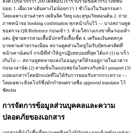
สิงคโปร์มากกว่า 200 เคสต่อปี เรารวบรวมข้อควรระวังที่พบ
บ่อย: 1. เผื่อเวลาเดินทางไม่น้อยกว่า 1 ชั่วโมงในวันธรรมดา
โดยเฉพาะย่านสาทร เพลินจิต วิทยุ และสุขุมวิทตอนต้น 2. ถ่าย
ภาพหน้าจอ booking confirmation ทุกหน้าเก็บไว้ — บางสถานทูต
ขอตรวจ QR/Reference ก่อนเข้า 3. ห้ามใส่กางเกงขาสั้น/รองเท้า
แตะ ผู้ชายควรสวมเสื้อมีปกหรือเสื้อเชิ้ต 4. เตรียมเงินสดสกุล
บาทตามค่าธรรมเนียม สถานทูตส่วนใหญ่ไม่รับบัตรเครดิตที่
หน้าเคาน์เตอร์ กรณีที่ทำให้ถูกปฏิเสธบ่อยที่สุด ได้แก่ (1) มาเร็ว
เกินไป — สถานทูตหลายแห่งไม่อนุญาตให้รออยู่ภายในอาคาร
ก่อนเวลานัด (2) ลายเซ็นในแบบฟอร์มไม่ตรงกับหน้า passport (3)
แปลเอกสารโดยนักแปลที่ไม่ได้รับการยอมรับจากกระทรวง —
โดยเฉพาะสิงคโปร์ซึ่งมักกำหนดรายชื่อ approved translator ไว้
ชัดเจน
การจัดการข้อมูลส่วนบุคคลและความ
ปลอดภัยของเอกสาร
เอกสารที่นำไปยื่นที่สถานทูตสิงคโปร์มักประกอบด้วยข้อมูลส่วน