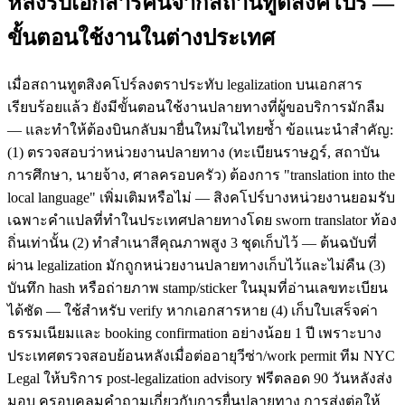
หลังรับเอกสารคืนจากสถานทูตสิงคโปร์ —
ขั้นตอนใช้งานในต่างประเทศ
เมื่อสถานทูตสิงคโปร์ลงตราประทับ legalization บนเอกสาร
เรียบร้อยแล้ว ยังมีขั้นตอนใช้งานปลายทางที่ผู้ขอบริการมักลืม
— และทำให้ต้องบินกลับมายื่นใหม่ในไทยซ้ำ ข้อแนะนำสำคัญ:
(1) ตรวจสอบว่าหน่วยงานปลายทาง (ทะเบียนราษฎร์, สถาบัน
การศึกษา, นายจ้าง, ศาลครอบครัว) ต้องการ "translation into the
local language" เพิ่มเติมหรือไม่ — สิงคโปร์บางหน่วยงานยอมรับ
เฉพาะคำแปลที่ทำในประเทศปลายทางโดย sworn translator ท้อง
ถิ่นเท่านั้น (2) ทำสำเนาสีคุณภาพสูง 3 ชุดเก็บไว้ — ต้นฉบับที่
ผ่าน legalization มักถูกหน่วยงานปลายทางเก็บไว้และไม่คืน (3)
บันทึก hash หรือถ่ายภาพ stamp/sticker ในมุมที่อ่านเลขทะเบียน
ได้ชัด — ใช้สำหรับ verify หากเอกสารหาย (4) เก็บใบเสร็จค่า
ธรรมเนียมและ booking confirmation อย่างน้อย 1 ปี เพราะบาง
ประเทศตรวจสอบย้อนหลังเมื่อต่ออายุวีซ่า/work permit ทีม NYC
Legal ให้บริการ post-legalization advisory ฟรีตลอด 90 วันหลังส่ง
มอบ ครอบคลุมคำถามเกี่ยวกับการยื่นปลายทาง การส่งต่อให้