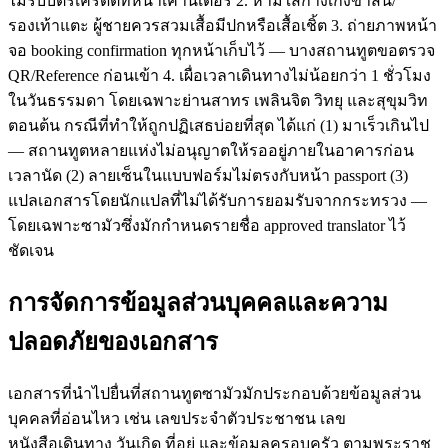
ไม่รับบัตรเครดิตที่หน้าเคาน์เตอร์ 2. ห้ามใส่กางเกงขาสั้น/
รองเท้าแตะ ผู้ชายควรสวมเสื้อมีปกหรือเสื้อเชิ้ต 3. ถ่ายภาพหน้า
จอ booking confirmation ทุกหน้าเก็บไว้ — บางสถานทูตขอตรวจ
QR/Reference ก่อนเข้า 4. เผื่อเวลาเดินทางไม่น้อยกว่า 1 ชั่วโมง
ในวันธรรมดา โดยเฉพาะย่านสาทร เพลินจิต วิทยุ และสุขุมวิท
ตอนต้น กรณีที่ทำให้ถูกปฏิเสธบ่อยที่สุด ได้แก่ (1) มาเร็วเกินไป
— สถานทูตหลายแห่งไม่อนุญาตให้รออยู่ภายในอาคารก่อน
เวลานัด (2) ลายเซ็นในแบบฟอร์มไม่ตรงกับหน้า passport (3)
แปลเอกสารโดยนักแปลที่ไม่ได้รับการยอมรับจากกระทรวง —
โดยเฉพาะซามัวซึ่งมักกำหนดรายชื่อ approved translator ไว้
ชัดเจน
การจัดการข้อมูลส่วนบุคคลและความ
ปลอดภัยของเอกสาร
เอกสารที่นำไปยื่นที่สถานทูตซามัวมักประกอบด้วยข้อมูลส่วน
บุคคลที่อ่อนไหว เช่น เลขประจำตัวประชาชน เลข
หนังสือเดินทาง วันเกิด ที่อยู่ และข้อมูลครอบครัว ตามพระราช