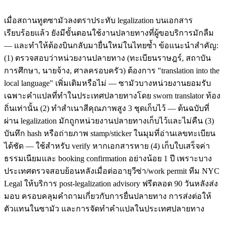
เมื่อสถานทูตซามัวลงตราประทับ legalization บนเอกสาร
เรียบร้อยแล้ว ยังมีขั้นตอนใช้งานปลายทางที่ผู้ขอบริการมักลืม
— และทำให้ต้องบินกลับมายื่นใหม่ในไทยซ้ำ ข้อแนะนำสำคัญ:
(1) ตรวจสอบว่าหน่วยงานปลายทาง (ทะเบียนราษฎร์, สถาบัน
การศึกษา, นายจ้าง, ศาลครอบครัว) ต้องการ "translation into the
local language" เพิ่มเติมหรือไม่ — ซามัวบางหน่วยงานยอมรับ
เฉพาะคำแปลที่ทำในประเทศปลายทางโดย sworn translator ท้อง
ถิ่นเท่านั้น (2) ทำสำเนาสีคุณภาพสูง 3 ชุดเก็บไว้ — ต้นฉบับที่
ผ่าน legalization มักถูกหน่วยงานปลายทางเก็บไว้และไม่คืน (3)
บันทึก hash หรือถ่ายภาพ stamp/sticker ในมุมที่อ่านเลขทะเบียน
ได้ชัด — ใช้สำหรับ verify หากเอกสารหาย (4) เก็บใบเสร็จค่า
ธรรมเนียมและ booking confirmation อย่างน้อย 1 ปี เพราะบาง
ประเทศตรวจสอบย้อนหลังเมื่อต่ออายุวีซ่า/work permit ทีม NYC
Legal ให้บริการ post-legalization advisory ฟรีตลอด 90 วันหลังส่ง
มอบ ครอบคลุมคำถามเกี่ยวกับการยื่นปลายทาง การส่งต่อให้
ตัวแทนในซามัว และการจัดทำคำแปลในประเทศปลายทาง