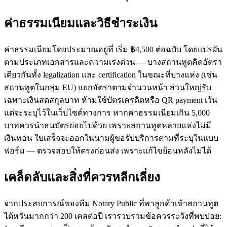
ค่าธรรมเนียมและวิธีชำระเงิน
ค่าธรรมเนียมโดยประมาณอยู่ที่ เริ่ม ฿4,500 ต่อฉบับ โดยแปรผัน
ตามประเภทเอกสารและความเร่งด่วน — บางสถานทูตคิดอัตรา
เดียวกันทั้ง legalization และ certification ในขณะที่บางแห่ง (เช่น
สถานทูตในกลุ่ม EU) แยกอัตราตามจำนวนหน้า ส่วนใหญ่รับ
เฉพาะเงินสดสกุลบาท ห้ามใช้บัตรเครดิตหรือ QR payment เว้น
แต่จะระบุไว้ในเว็บไซต์ทางการ หากค่าธรรมเนียมเกิน 5,000
บาทควรนำธนบัตรย่อยไปด้วย เพราะสถานทูตหลายแห่งไม่มี
เงินทอน ใบเสร็จจะออกในนามผู้ขอรับบริการตามที่ระบุในแบบ
ฟอร์ม — ตรวจสอบให้ตรงก่อนส่ง เพราะแก้ไขย้อนหลังไม่ได้
เคล็ดลับและสิ่งที่ควรหลีกเลี่ยง
จากประสบการณ์ของทีม Notary Public ที่พาลูกค้าเข้าสถานทูต
ไต้หวันมากกว่า 200 เคสต่อปี เรารวบรวมข้อควรระวังที่พบบ่อย: