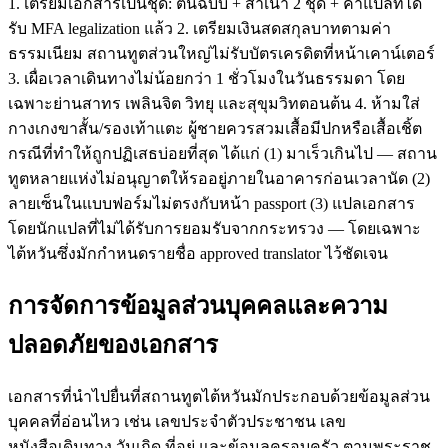
1. เตรียมเอกสารเป็นชุด: ต้นฉบับ + สำเนา 2 ชุด + คำแปลที่ได้
รับ MFA legalization แล้ว 2. เตรียมเงินสดสกุลบาทตามค่า
ธรรมเนียม สถานทูตส่วนใหญ่ไม่รับบัตรเครดิตที่หน้าเคาน์เตอร์
3. เผื่อเวลาเดินทางไม่น้อยกว่า 1 ชั่วโมงในวันธรรมดา โดย
เฉพาะย่านสาทร เพลินจิต วิทยุ และสุขุมวิทตอนต้น 4. ห้ามใส่
กางเกงขาสั้น/รองเท้าแตะ ผู้ชายควรสวมเสื้อมีปกหรือเสื้อเชิ้ต
กรณีที่ทำให้ถูกปฏิเสธบ่อยที่สุด ได้แก่ (1) มาเร็วเกินไป — สถาน
ทูตหลายแห่งไม่อนุญาตให้รออยู่ภายในอาคารก่อนเวลานัด (2)
ลายเซ็นในแบบฟอร์มไม่ตรงกับหน้า passport (3) แปลเอกสาร
โดยนักแปลที่ไม่ได้รับการยอมรับจากกระทรวง — โดยเฉพาะ
ไต้หวันซึ่งมักกำหนดรายชื่อ approved translator ไว้ชัดเจน
การจัดการข้อมูลส่วนบุคคลและความ
ปลอดภัยของเอกสาร
เอกสารที่นำไปยื่นที่สถานทูตไต้หวันมักประกอบด้วยข้อมูลส่วน
บุคคลที่อ่อนไหว เช่น เลขประจำตัวประชาชน เลข
หนังสือเดินทาง วันเกิด ที่อยู่ และข้อมูลครอบครัว ตามพระราช