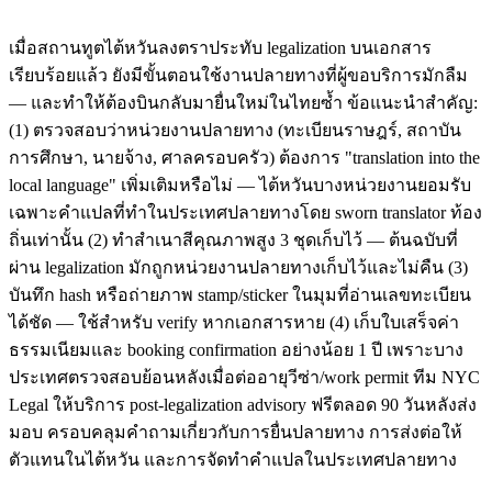
เมื่อสถานทูตไต้หวันลงตราประทับ legalization บนเอกสาร
เรียบร้อยแล้ว ยังมีขั้นตอนใช้งานปลายทางที่ผู้ขอบริการมักลืม
— และทำให้ต้องบินกลับมายื่นใหม่ในไทยซ้ำ ข้อแนะนำสำคัญ:
(1) ตรวจสอบว่าหน่วยงานปลายทาง (ทะเบียนราษฎร์, สถาบัน
การศึกษา, นายจ้าง, ศาลครอบครัว) ต้องการ "translation into the
local language" เพิ่มเติมหรือไม่ — ไต้หวันบางหน่วยงานยอมรับ
เฉพาะคำแปลที่ทำในประเทศปลายทางโดย sworn translator ท้อง
ถิ่นเท่านั้น (2) ทำสำเนาสีคุณภาพสูง 3 ชุดเก็บไว้ — ต้นฉบับที่
ผ่าน legalization มักถูกหน่วยงานปลายทางเก็บไว้และไม่คืน (3)
บันทึก hash หรือถ่ายภาพ stamp/sticker ในมุมที่อ่านเลขทะเบียน
ได้ชัด — ใช้สำหรับ verify หากเอกสารหาย (4) เก็บใบเสร็จค่า
ธรรมเนียมและ booking confirmation อย่างน้อย 1 ปี เพราะบาง
ประเทศตรวจสอบย้อนหลังเมื่อต่ออายุวีซ่า/work permit ทีม NYC
Legal ให้บริการ post-legalization advisory ฟรีตลอด 90 วันหลังส่ง
มอบ ครอบคลุมคำถามเกี่ยวกับการยื่นปลายทาง การส่งต่อให้
ตัวแทนในไต้หวัน และการจัดทำคำแปลในประเทศปลายทาง