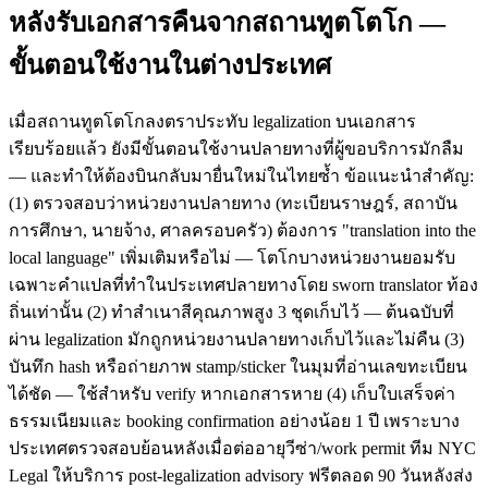
หลังรับเอกสารคืนจากสถานทูตโตโก —
ขั้นตอนใช้งานในต่างประเทศ
เมื่อสถานทูตโตโกลงตราประทับ legalization บนเอกสาร
เรียบร้อยแล้ว ยังมีขั้นตอนใช้งานปลายทางที่ผู้ขอบริการมักลืม
— และทำให้ต้องบินกลับมายื่นใหม่ในไทยซ้ำ ข้อแนะนำสำคัญ:
(1) ตรวจสอบว่าหน่วยงานปลายทาง (ทะเบียนราษฎร์, สถาบัน
การศึกษา, นายจ้าง, ศาลครอบครัว) ต้องการ "translation into the
local language" เพิ่มเติมหรือไม่ — โตโกบางหน่วยงานยอมรับ
เฉพาะคำแปลที่ทำในประเทศปลายทางโดย sworn translator ท้อง
ถิ่นเท่านั้น (2) ทำสำเนาสีคุณภาพสูง 3 ชุดเก็บไว้ — ต้นฉบับที่
ผ่าน legalization มักถูกหน่วยงานปลายทางเก็บไว้และไม่คืน (3)
บันทึก hash หรือถ่ายภาพ stamp/sticker ในมุมที่อ่านเลขทะเบียน
ได้ชัด — ใช้สำหรับ verify หากเอกสารหาย (4) เก็บใบเสร็จค่า
ธรรมเนียมและ booking confirmation อย่างน้อย 1 ปี เพราะบาง
ประเทศตรวจสอบย้อนหลังเมื่อต่ออายุวีซ่า/work permit ทีม NYC
Legal ให้บริการ post-legalization advisory ฟรีตลอด 90 วันหลังส่ง