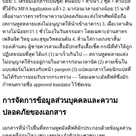
บ่อย: 1. เตรียมเอกสารเป็นชุด: ต้นฉบับ + สำเนา 2 ชุด + คำแปล
ที่ได้รับ MFA legalization แล้ว 2. มาก่อนเวลาอย่างน้อย 15 นาที
เพื่อผ่านการตรวจรักษาความปลอดภัยและส่งโทรศัพท์มือถือ
(สถานทูตหลายแห่งไม่อนุญาตให้นำเข้าอาคาร) 3. เผื่อเวลาเดิน
ทางไม่น้อยกว่า 1 ชั่วโมงในวันธรรมดา โดยเฉพาะย่านสาทร
เพลินจิต วิทยุ และสุขุมวิทตอนต้น 4. ห้ามใส่กางเกงขาสั้น/
รองเท้าแตะ ผู้ชายควรสวมเสื้อมีปกหรือเสื้อเชิ้ต กรณีที่ทำให้ถูก
ปฏิเสธบ่อยที่สุด ได้แก่ (1) มาเร็วเกินไป — สถานทูตหลายแห่ง
ไม่อนุญาตให้รออยู่ภายในอาคารก่อนเวลานัด (2) ลายเซ็นใน
แบบฟอร์มไม่ตรงกับหน้า passport (3) แปลเอกสารโดยนักแปลที่
ไม่ได้รับการยอมรับจากกระทรวง — โดยเฉพาะมัลดีฟส์ซึ่งมัก
กำหนดรายชื่อ approved translator ไว้ชัดเจน
การจัดการข้อมูลส่วนบุคคลและความ
ปลอดภัยของเอกสาร
เอกสารที่นำไปยื่นที่สถานทูตมัลดีฟส์มักประกอบด้วยข้อมูลส่วน
บุคคลที่อ่อนไหว เช่น เลขประจำตัวประชาชน เลข