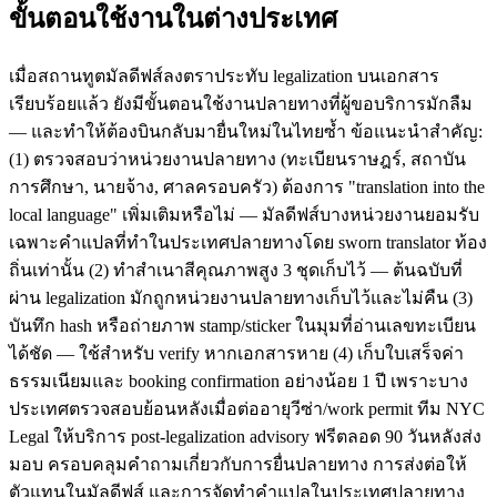
ขั้นตอนใช้งานในต่างประเทศ
เมื่อสถานทูตมัลดีฟส์ลงตราประทับ legalization บนเอกสาร
เรียบร้อยแล้ว ยังมีขั้นตอนใช้งานปลายทางที่ผู้ขอบริการมักลืม
— และทำให้ต้องบินกลับมายื่นใหม่ในไทยซ้ำ ข้อแนะนำสำคัญ:
(1) ตรวจสอบว่าหน่วยงานปลายทาง (ทะเบียนราษฎร์, สถาบัน
การศึกษา, นายจ้าง, ศาลครอบครัว) ต้องการ "translation into the
local language" เพิ่มเติมหรือไม่ — มัลดีฟส์บางหน่วยงานยอมรับ
เฉพาะคำแปลที่ทำในประเทศปลายทางโดย sworn translator ท้อง
ถิ่นเท่านั้น (2) ทำสำเนาสีคุณภาพสูง 3 ชุดเก็บไว้ — ต้นฉบับที่
ผ่าน legalization มักถูกหน่วยงานปลายทางเก็บไว้และไม่คืน (3)
บันทึก hash หรือถ่ายภาพ stamp/sticker ในมุมที่อ่านเลขทะเบียน
ได้ชัด — ใช้สำหรับ verify หากเอกสารหาย (4) เก็บใบเสร็จค่า
ธรรมเนียมและ booking confirmation อย่างน้อย 1 ปี เพราะบาง
ประเทศตรวจสอบย้อนหลังเมื่อต่ออายุวีซ่า/work permit ทีม NYC
Legal ให้บริการ post-legalization advisory ฟรีตลอด 90 วันหลังส่ง
มอบ ครอบคลุมคำถามเกี่ยวกับการยื่นปลายทาง การส่งต่อให้
ตัวแทนในมัลดีฟส์ และการจัดทำคำแปลในประเทศปลายทาง