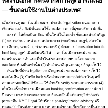
หลังรับเอกสารคืนจากสถานทูตอาร์เมเนีย
— ขั้นตอนใช้งานในต่างประเทศ
เมื่อสถานทูตอาร์เมเนียลงตราประทับ legalization บนเอกสาร
เรียบร้อยแล้ว ยังมีขั้นตอนใช้งานปลายทางที่ผู้ขอบริการมักลืม
— และทำให้ต้องบินกลับมายื่นใหม่ในไทยซ้ำ ข้อแนะนำสำคัญ:
(1) ตรวจสอบว่าหน่วยงานปลายทาง (ทะเบียนราษฎร์, สถาบัน
การศึกษา, นายจ้าง, ศาลครอบครัว) ต้องการ "translation into the
local language" เพิ่มเติมหรือไม่ — อาร์เมเนียบางหน่วยงาน
ยอมรับเฉพาะคำแปลที่ทำในประเทศปลายทางโดย sworn
translator ท้องถิ่นเท่านั้น (2) ทำสำเนาสีคุณภาพสูง 3 ชุดเก็บไว้
— ต้นฉบับที่ผ่าน legalization มักถูกหน่วยงานปลายทางเก็บไว้
และไม่คืน (3) บันทึก hash หรือถ่ายภาพ stamp/sticker ในมุมที่
อ่านเลขทะเบียนได้ชัด — ใช้สำหรับ verify หากเอกสารหาย (4)
เก็บใบเสร็จค่าธรรมเนียมและ booking confirmation อย่างน้อย 1
ปี เพราะบางประเทศตรวจสอบย้อนหลังเมื่อต่ออายุวีซ่า/work
permit ทีม NYC Legal ให้บริการ post-legalization advisory ฟรี
ตลอด 90 วันหลังส่งมอบ ครอบคลุมคำถามเกี่ยวกับการยื่นปลาย