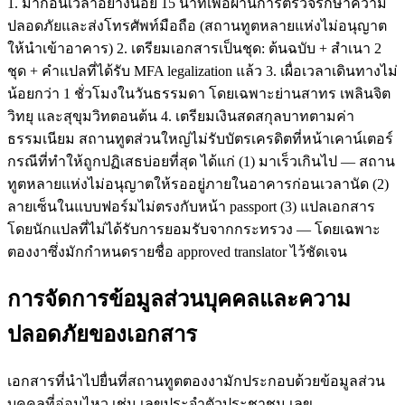
1. มาก่อนเวลาอย่างน้อย 15 นาทีเพื่อผ่านการตรวจรักษาความ
ปลอดภัยและส่งโทรศัพท์มือถือ (สถานทูตหลายแห่งไม่อนุญาต
ให้นำเข้าอาคาร) 2. เตรียมเอกสารเป็นชุด: ต้นฉบับ + สำเนา 2
ชุด + คำแปลที่ได้รับ MFA legalization แล้ว 3. เผื่อเวลาเดินทางไม่
น้อยกว่า 1 ชั่วโมงในวันธรรมดา โดยเฉพาะย่านสาทร เพลินจิต
วิทยุ และสุขุมวิทตอนต้น 4. เตรียมเงินสดสกุลบาทตามค่า
ธรรมเนียม สถานทูตส่วนใหญ่ไม่รับบัตรเครดิตที่หน้าเคาน์เตอร์
กรณีที่ทำให้ถูกปฏิเสธบ่อยที่สุด ได้แก่ (1) มาเร็วเกินไป — สถาน
ทูตหลายแห่งไม่อนุญาตให้รออยู่ภายในอาคารก่อนเวลานัด (2)
ลายเซ็นในแบบฟอร์มไม่ตรงกับหน้า passport (3) แปลเอกสาร
โดยนักแปลที่ไม่ได้รับการยอมรับจากกระทรวง — โดยเฉพาะ
ตองงาซึ่งมักกำหนดรายชื่อ approved translator ไว้ชัดเจน
การจัดการข้อมูลส่วนบุคคลและความ
ปลอดภัยของเอกสาร
เอกสารที่นำไปยื่นที่สถานทูตตองงามักประกอบด้วยข้อมูลส่วน
บุคคลที่อ่อนไหว เช่น เลขประจำตัวประชาชน เลข