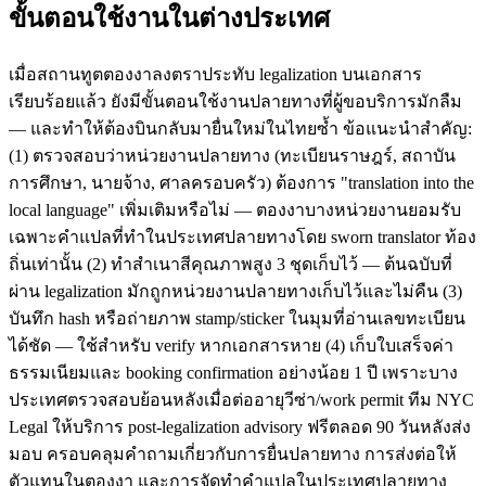
ขั้นตอนใช้งานในต่างประเทศ
เมื่อสถานทูตตองงาลงตราประทับ legalization บนเอกสาร
เรียบร้อยแล้ว ยังมีขั้นตอนใช้งานปลายทางที่ผู้ขอบริการมักลืม
— และทำให้ต้องบินกลับมายื่นใหม่ในไทยซ้ำ ข้อแนะนำสำคัญ:
(1) ตรวจสอบว่าหน่วยงานปลายทาง (ทะเบียนราษฎร์, สถาบัน
การศึกษา, นายจ้าง, ศาลครอบครัว) ต้องการ "translation into the
local language" เพิ่มเติมหรือไม่ — ตองงาบางหน่วยงานยอมรับ
เฉพาะคำแปลที่ทำในประเทศปลายทางโดย sworn translator ท้อง
ถิ่นเท่านั้น (2) ทำสำเนาสีคุณภาพสูง 3 ชุดเก็บไว้ — ต้นฉบับที่
ผ่าน legalization มักถูกหน่วยงานปลายทางเก็บไว้และไม่คืน (3)
บันทึก hash หรือถ่ายภาพ stamp/sticker ในมุมที่อ่านเลขทะเบียน
ได้ชัด — ใช้สำหรับ verify หากเอกสารหาย (4) เก็บใบเสร็จค่า
ธรรมเนียมและ booking confirmation อย่างน้อย 1 ปี เพราะบาง
ประเทศตรวจสอบย้อนหลังเมื่อต่ออายุวีซ่า/work permit ทีม NYC
Legal ให้บริการ post-legalization advisory ฟรีตลอด 90 วันหลังส่ง
มอบ ครอบคลุมคำถามเกี่ยวกับการยื่นปลายทาง การส่งต่อให้
ตัวแทนในตองงา และการจัดทำคำแปลในประเทศปลายทาง