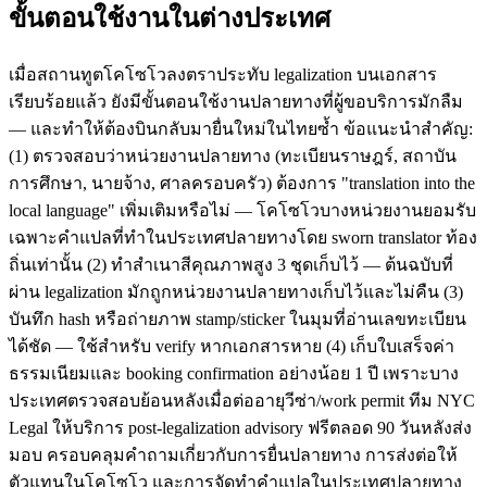
ขั้นตอนใช้งานในต่างประเทศ
เมื่อสถานทูตโคโซโวลงตราประทับ legalization บนเอกสาร
เรียบร้อยแล้ว ยังมีขั้นตอนใช้งานปลายทางที่ผู้ขอบริการมักลืม
— และทำให้ต้องบินกลับมายื่นใหม่ในไทยซ้ำ ข้อแนะนำสำคัญ:
(1) ตรวจสอบว่าหน่วยงานปลายทาง (ทะเบียนราษฎร์, สถาบัน
การศึกษา, นายจ้าง, ศาลครอบครัว) ต้องการ "translation into the
local language" เพิ่มเติมหรือไม่ — โคโซโวบางหน่วยงานยอมรับ
เฉพาะคำแปลที่ทำในประเทศปลายทางโดย sworn translator ท้อง
ถิ่นเท่านั้น (2) ทำสำเนาสีคุณภาพสูง 3 ชุดเก็บไว้ — ต้นฉบับที่
ผ่าน legalization มักถูกหน่วยงานปลายทางเก็บไว้และไม่คืน (3)
บันทึก hash หรือถ่ายภาพ stamp/sticker ในมุมที่อ่านเลขทะเบียน
ได้ชัด — ใช้สำหรับ verify หากเอกสารหาย (4) เก็บใบเสร็จค่า
ธรรมเนียมและ booking confirmation อย่างน้อย 1 ปี เพราะบาง
ประเทศตรวจสอบย้อนหลังเมื่อต่ออายุวีซ่า/work permit ทีม NYC
Legal ให้บริการ post-legalization advisory ฟรีตลอด 90 วันหลังส่ง
มอบ ครอบคลุมคำถามเกี่ยวกับการยื่นปลายทาง การส่งต่อให้
ตัวแทนในโคโซโว และการจัดทำคำแปลในประเทศปลายทาง