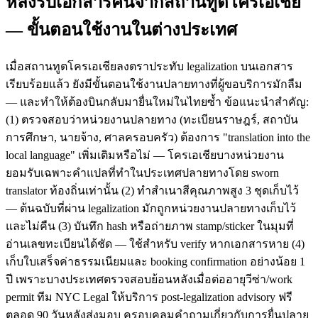
หลังรับเอกสารคืนจากสถานทูตโครเอเชีย
— ขั้นตอนใช้งานในต่างประเทศ
เมื่อสถานทูตโครเอเชียลงตราประทับ legalization บนเอกสาร
เรียบร้อยแล้ว ยังมีขั้นตอนใช้งานปลายทางที่ผู้ขอบริการมักลืม
— และทำให้ต้องบินกลับมายื่นใหม่ในไทยซ้ำ ข้อแนะนำสำคัญ:
(1) ตรวจสอบว่าหน่วยงานปลายทาง (ทะเบียนราษฎร์, สถาบัน
การศึกษา, นายจ้าง, ศาลครอบครัว) ต้องการ "translation into the
local language" เพิ่มเติมหรือไม่ — โครเอเชียบางหน่วยงาน
ยอมรับเฉพาะคำแปลที่ทำในประเทศปลายทางโดย sworn
translator ท้องถิ่นเท่านั้น (2) ทำสำเนาสีคุณภาพสูง 3 ชุดเก็บไว้
— ต้นฉบับที่ผ่าน legalization มักถูกหน่วยงานปลายทางเก็บไว้
และไม่คืน (3) บันทึก hash หรือถ่ายภาพ stamp/sticker ในมุมที่
อ่านเลขทะเบียนได้ชัด — ใช้สำหรับ verify หากเอกสารหาย (4)
เก็บใบเสร็จค่าธรรมเนียมและ booking confirmation อย่างน้อย 1
ปี เพราะบางประเทศตรวจสอบย้อนหลังเมื่อต่ออายุวีซ่า/work
permit ทีม NYC Legal ให้บริการ post-legalization advisory ฟรี
ตลอด 90 วันหลังส่งมอบ ครอบคลุมคำถามเกี่ยวกับการยื่นปลาย