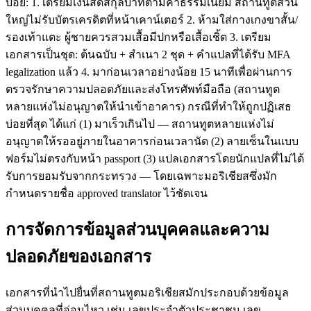
บ่อย: 1. เตรียมเงินสดสกุลบาทตามค่าธรรมเนียม สถานทูตส่วน
ใหญ่ไม่รับบัตรเครดิตที่หน้าเคาน์เตอร์ 2. ห้ามใส่กางเกงขาสั้น/
รองเท้าแตะ ผู้ชายควรสวมเสื้อมีปกหรือเสื้อเชิ้ต 3. เตรียม
เอกสารเป็นชุด: ต้นฉบับ + สำเนา 2 ชุด + คำแปลที่ได้รับ MFA
legalization แล้ว 4. มาก่อนเวลาอย่างน้อย 15 นาทีเพื่อผ่านการ
ตรวจรักษาความปลอดภัยและส่งโทรศัพท์มือถือ (สถานทูต
หลายแห่งไม่อนุญาตให้นำเข้าอาคาร) กรณีที่ทำให้ถูกปฏิเสธ
บ่อยที่สุด ได้แก่ (1) มาเร็วเกินไป — สถานทูตหลายแห่งไม่
อนุญาตให้รออยู่ภายในอาคารก่อนเวลานัด (2) ลายเซ็นในแบบ
ฟอร์มไม่ตรงกับหน้า passport (3) แปลเอกสารโดยนักแปลที่ไม่ได้
รับการยอมรับจากกระทรวง — โดยเฉพาะมอริเชียสซึ่งมัก
กำหนดรายชื่อ approved translator ไว้ชัดเจน
การจัดการข้อมูลส่วนบุคคลและความ
ปลอดภัยของเอกสาร
เอกสารที่นำไปยื่นที่สถานทูตมอริเชียสมักประกอบด้วยข้อมูล
ส่วนบุคคลที่อ่อนไหว เช่น เลขประจำตัวประชาชน เลข