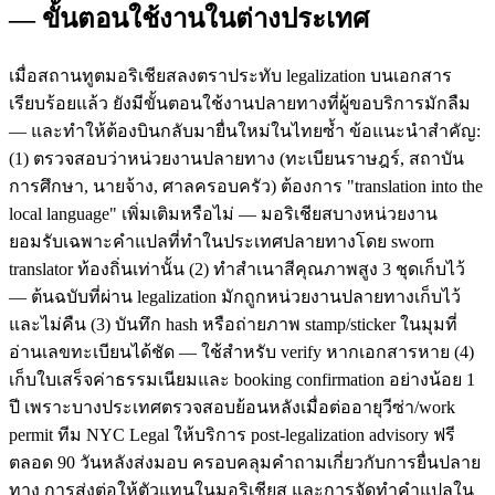
— ขั้นตอนใช้งานในต่างประเทศ
เมื่อสถานทูตมอริเชียสลงตราประทับ legalization บนเอกสาร
เรียบร้อยแล้ว ยังมีขั้นตอนใช้งานปลายทางที่ผู้ขอบริการมักลืม
— และทำให้ต้องบินกลับมายื่นใหม่ในไทยซ้ำ ข้อแนะนำสำคัญ:
(1) ตรวจสอบว่าหน่วยงานปลายทาง (ทะเบียนราษฎร์, สถาบัน
การศึกษา, นายจ้าง, ศาลครอบครัว) ต้องการ "translation into the
local language" เพิ่มเติมหรือไม่ — มอริเชียสบางหน่วยงาน
ยอมรับเฉพาะคำแปลที่ทำในประเทศปลายทางโดย sworn
translator ท้องถิ่นเท่านั้น (2) ทำสำเนาสีคุณภาพสูง 3 ชุดเก็บไว้
— ต้นฉบับที่ผ่าน legalization มักถูกหน่วยงานปลายทางเก็บไว้
และไม่คืน (3) บันทึก hash หรือถ่ายภาพ stamp/sticker ในมุมที่
อ่านเลขทะเบียนได้ชัด — ใช้สำหรับ verify หากเอกสารหาย (4)
เก็บใบเสร็จค่าธรรมเนียมและ booking confirmation อย่างน้อย 1
ปี เพราะบางประเทศตรวจสอบย้อนหลังเมื่อต่ออายุวีซ่า/work
permit ทีม NYC Legal ให้บริการ post-legalization advisory ฟรี
ตลอด 90 วันหลังส่งมอบ ครอบคลุมคำถามเกี่ยวกับการยื่นปลาย
ทาง การส่งต่อให้ตัวแทนในมอริเชียส และการจัดทำคำแปลใน