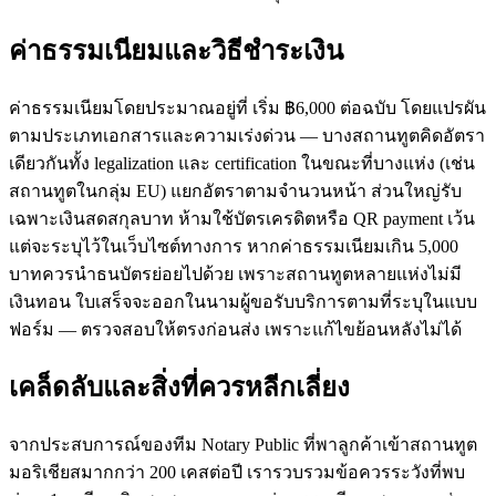
ค่าธรรมเนียมและวิธีชำระเงิน
ค่าธรรมเนียมโดยประมาณอยู่ที่ เริ่ม ฿6,000 ต่อฉบับ โดยแปรผัน
ตามประเภทเอกสารและความเร่งด่วน — บางสถานทูตคิดอัตรา
เดียวกันทั้ง legalization และ certification ในขณะที่บางแห่ง (เช่น
สถานทูตในกลุ่ม EU) แยกอัตราตามจำนวนหน้า ส่วนใหญ่รับ
เฉพาะเงินสดสกุลบาท ห้ามใช้บัตรเครดิตหรือ QR payment เว้น
แต่จะระบุไว้ในเว็บไซต์ทางการ หากค่าธรรมเนียมเกิน 5,000
บาทควรนำธนบัตรย่อยไปด้วย เพราะสถานทูตหลายแห่งไม่มี
เงินทอน ใบเสร็จจะออกในนามผู้ขอรับบริการตามที่ระบุในแบบ
ฟอร์ม — ตรวจสอบให้ตรงก่อนส่ง เพราะแก้ไขย้อนหลังไม่ได้
เคล็ดลับและสิ่งที่ควรหลีกเลี่ยง
จากประสบการณ์ของทีม Notary Public ที่พาลูกค้าเข้าสถานทูต
มอริเชียสมากกว่า 200 เคสต่อปี เรารวบรวมข้อควรระวังที่พบ