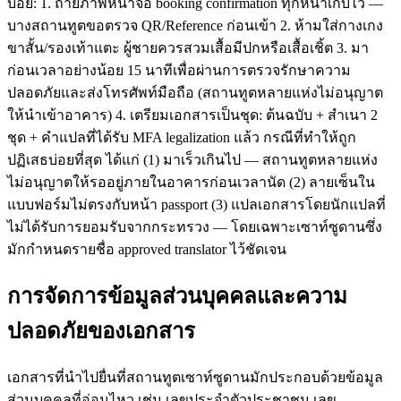
บ่อย: 1. ถ่ายภาพหน้าจอ booking confirmation ทุกหน้าเก็บไว้ —
บางสถานทูตขอตรวจ QR/Reference ก่อนเข้า 2. ห้ามใส่กางเกง
ขาสั้น/รองเท้าแตะ ผู้ชายควรสวมเสื้อมีปกหรือเสื้อเชิ้ต 3. มา
ก่อนเวลาอย่างน้อย 15 นาทีเพื่อผ่านการตรวจรักษาความ
ปลอดภัยและส่งโทรศัพท์มือถือ (สถานทูตหลายแห่งไม่อนุญาต
ให้นำเข้าอาคาร) 4. เตรียมเอกสารเป็นชุด: ต้นฉบับ + สำเนา 2
ชุด + คำแปลที่ได้รับ MFA legalization แล้ว กรณีที่ทำให้ถูก
ปฏิเสธบ่อยที่สุด ได้แก่ (1) มาเร็วเกินไป — สถานทูตหลายแห่ง
ไม่อนุญาตให้รออยู่ภายในอาคารก่อนเวลานัด (2) ลายเซ็นใน
แบบฟอร์มไม่ตรงกับหน้า passport (3) แปลเอกสารโดยนักแปลที่
ไม่ได้รับการยอมรับจากกระทรวง — โดยเฉพาะเซาท์ซูดานซึ่ง
มักกำหนดรายชื่อ approved translator ไว้ชัดเจน
การจัดการข้อมูลส่วนบุคคลและความ
ปลอดภัยของเอกสาร
เอกสารที่นำไปยื่นที่สถานทูตเซาท์ซูดานมักประกอบด้วยข้อมูล
ส่วนบุคคลที่อ่อนไหว เช่น เลขประจำตัวประชาชน เลข