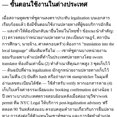
— ขั้นตอนใช้งานในต่างประเทศ
เมื่อสถานทูตเซาท์ซูดานลงตราประทับ legalization บนเอกสาร
เรียบร้อยแล้ว ยังมีขั้นตอนใช้งานปลายทางที่ผู้ขอบริการมักลืม
— และทำให้ต้องบินกลับมายื่นใหม่ในไทยซ้ำ ข้อแนะนำสำคัญ:
(1) ตรวจสอบว่าหน่วยงานปลายทาง (ทะเบียนราษฎร์, สถาบัน
การศึกษา, นายจ้าง, ศาลครอบครัว) ต้องการ "translation into the
local language" เพิ่มเติมหรือไม่ — เซาท์ซูดานบางหน่วยงาน
ยอมรับเฉพาะคำแปลที่ทำในประเทศปลายทางโดย sworn
translator ท้องถิ่นเท่านั้น (2) ทำสำเนาสีคุณภาพสูง 3 ชุดเก็บไว้
— ต้นฉบับที่ผ่าน legalization มักถูกหน่วยงานปลายทางเก็บไว้
และไม่คืน (3) บันทึก hash หรือถ่ายภาพ stamp/sticker ในมุมที่
อ่านเลขทะเบียนได้ชัด — ใช้สำหรับ verify หากเอกสารหาย (4)
เก็บใบเสร็จค่าธรรมเนียมและ booking confirmation อย่างน้อย 1
ปี เพราะบางประเทศตรวจสอบย้อนหลังเมื่อต่ออายุวีซ่า/work
permit ทีม NYC Legal ให้บริการ post-legalization advisory ฟรี
ตลอด 90 วันหลังส่งมอบ ครอบคลุมคำถามเกี่ยวกับการยื่นปลาย
ทาง การส่งต่อให้ตัวแทนในเซาท์ซูดาน และการจัดทำคำแปล