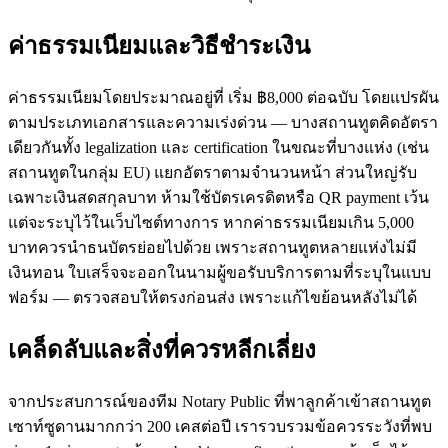
ค่าธรรมเนียมและวิธีชำระเงิน
ค่าธรรมเนียมโดยประมาณอยู่ที่ เริ่ม ฿8,000 ต่อฉบับ โดยแปรผัน
ตามประเภทเอกสารและความเร่งด่วน — บางสถานทูตคิดอัตรา
เดียวกันทั้ง legalization และ certification ในขณะที่บางแห่ง (เช่น
สถานทูตในกลุ่ม EU) แยกอัตราตามจำนวนหน้า ส่วนใหญ่รับ
เฉพาะเงินสดสกุลบาท ห้ามใช้บัตรเครดิตหรือ QR payment เว้น
แต่จะระบุไว้ในเว็บไซต์ทางการ หากค่าธรรมเนียมเกิน 5,000
บาทควรนำธนบัตรย่อยไปด้วย เพราะสถานทูตหลายแห่งไม่มี
เงินทอน ใบเสร็จจะออกในนามผู้ขอรับบริการตามที่ระบุในแบบ
ฟอร์ม — ตรวจสอบให้ตรงก่อนส่ง เพราะแก้ไขย้อนหลังไม่ได้
เคล็ดลับและสิ่งที่ควรหลีกเลี่ยง
จากประสบการณ์ของทีม Notary Public ที่พาลูกค้าเข้าสถานทูต
เซาท์ซูดานมากกว่า 200 เคสต่อปี เรารวบรวมข้อควรระวังที่พบ