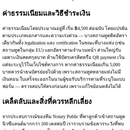
ค่าธรรมเนียมและวิธีชำระเงิน
ค่าธรรมเนียมโดยประมาณอยู่ที่ เริ่ม ฿4,500 ต่อฉบับ โดยแปรผัน
ตามประเภทเอกสารและความเร่งด่วน — บางสถานทูตคิดอัตรา
เดียวกันทั้ง legalization และ certification ในขณะที่บางแห่ง (เช่น
สถานทูตในกลุ่ม EU) แยกอัตราตามจำนวนหน้า ส่วนใหญ่รับ
เฉพาะเงินสดสกุลบาท ห้ามใช้บัตรเครดิตหรือ QR payment เว้น
แต่จะระบุไว้ในเว็บไซต์ทางการ หากค่าธรรมเนียมเกิน 5,000
บาทควรนำธนบัตรย่อยไปด้วย เพราะสถานทูตหลายแห่งไม่มี
เงินทอน ใบเสร็จจะออกในนามผู้ขอรับบริการตามที่ระบุในแบบ
ฟอร์ม — ตรวจสอบให้ตรงก่อนส่ง เพราะแก้ไขย้อนหลังไม่ได้
เคล็ดลับและสิ่งที่ควรหลีกเลี่ยง
จากประสบการณ์ของทีม Notary Public ที่พาลูกค้าเข้าสถานทูต
นิวซีแลนด์มากกว่า 200 เคสต่อปี เรารวบรวมข้อควรระวังที่พบ