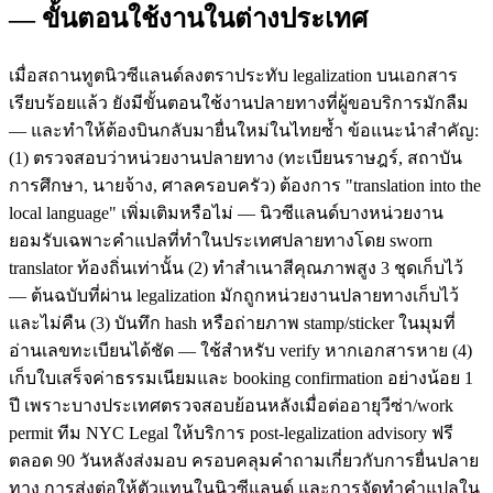
— ขั้นตอนใช้งานในต่างประเทศ
เมื่อสถานทูตนิวซีแลนด์ลงตราประทับ legalization บนเอกสาร
เรียบร้อยแล้ว ยังมีขั้นตอนใช้งานปลายทางที่ผู้ขอบริการมักลืม
— และทำให้ต้องบินกลับมายื่นใหม่ในไทยซ้ำ ข้อแนะนำสำคัญ:
(1) ตรวจสอบว่าหน่วยงานปลายทาง (ทะเบียนราษฎร์, สถาบัน
การศึกษา, นายจ้าง, ศาลครอบครัว) ต้องการ "translation into the
local language" เพิ่มเติมหรือไม่ — นิวซีแลนด์บางหน่วยงาน
ยอมรับเฉพาะคำแปลที่ทำในประเทศปลายทางโดย sworn
translator ท้องถิ่นเท่านั้น (2) ทำสำเนาสีคุณภาพสูง 3 ชุดเก็บไว้
— ต้นฉบับที่ผ่าน legalization มักถูกหน่วยงานปลายทางเก็บไว้
และไม่คืน (3) บันทึก hash หรือถ่ายภาพ stamp/sticker ในมุมที่
อ่านเลขทะเบียนได้ชัด — ใช้สำหรับ verify หากเอกสารหาย (4)
เก็บใบเสร็จค่าธรรมเนียมและ booking confirmation อย่างน้อย 1
ปี เพราะบางประเทศตรวจสอบย้อนหลังเมื่อต่ออายุวีซ่า/work
permit ทีม NYC Legal ให้บริการ post-legalization advisory ฟรี
ตลอด 90 วันหลังส่งมอบ ครอบคลุมคำถามเกี่ยวกับการยื่นปลาย
ทาง การส่งต่อให้ตัวแทนในนิวซีแลนด์ และการจัดทำคำแปลใน