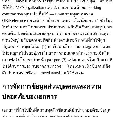
บ่อย: 1. เตรียมเอกสารเป็นชุด: ต้นฉบับ + สำเนา 2 ชุด + คำแปล
ที่ได้รับ MFA legalization แล้ว 2. ถ่ายภาพหน้าจอ booking
confirmation ทุกหน้าเก็บไว้ — บางสถานทูตขอตรวจ
QR/Reference ก่อนเข้า 3. เผื่อเวลาเดินทางไม่น้อยกว่า 1 ชั่วโมง
ในวันธรรมดา โดยเฉพาะย่านสาทร เพลินจิต วิทยุ และสุขุมวิท
ตอนต้น 4. เตรียมเงินสดสกุลบาทตามค่าธรรมเนียม สถานทูต
ส่วนใหญ่ไม่รับบัตรเครดิตที่หน้าเคาน์เตอร์ กรณีที่ทำให้ถูก
ปฏิเสธบ่อยที่สุด ได้แก่ (1) มาเร็วเกินไป — สถานทูตหลายแห่ง
ไม่อนุญาตให้รออยู่ภายในอาคารก่อนเวลานัด (2) ลายเซ็นใน
แบบฟอร์มไม่ตรงกับหน้า passport (3) แปลเอกสารโดยนักแปลที่
ไม่ได้รับการยอมรับจากกระทรวง — โดยเฉพาะนิวซีแลนด์ซึ่ง
มักกำหนดรายชื่อ approved translator ไว้ชัดเจน
การจัดการข้อมูลส่วนบุคคลและความ
ปลอดภัยของเอกสาร
เอกสารที่นำไปยื่นที่สถานทูตนิวซีแลนด์มักประกอบด้วยข้อมูล
ส่วนบุคคลที่อ่อนไหว เช่น เลขประจำตัวประชาชน เลข