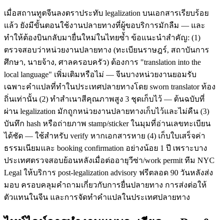
เมื่อสถานทูตจีนลงตราประทับ legalization บนเอกสารเรียบร้อย
แล้ว ยังมีขั้นตอนใช้งานปลายทางที่ผู้ขอบริการมักลืม — และ
ทำให้ต้องบินกลับมายื่นใหม่ในไทยซ้ำ ข้อแนะนำสำคัญ: (1)
ตรวจสอบว่าหน่วยงานปลายทาง (ทะเบียนราษฎร์, สถาบันการ
ศึกษา, นายจ้าง, ศาลครอบครัว) ต้องการ "translation into the
local language" เพิ่มเติมหรือไม่ — จีนบางหน่วยงานยอมรับ
เฉพาะคำแปลที่ทำในประเทศปลายทางโดย sworn translator ท้อง
ถิ่นเท่านั้น (2) ทำสำเนาสีคุณภาพสูง 3 ชุดเก็บไว้ — ต้นฉบับที่
ผ่าน legalization มักถูกหน่วยงานปลายทางเก็บไว้และไม่คืน (3)
บันทึก hash หรือถ่ายภาพ stamp/sticker ในมุมที่อ่านเลขทะเบียน
ได้ชัด — ใช้สำหรับ verify หากเอกสารหาย (4) เก็บใบเสร็จค่า
ธรรมเนียมและ booking confirmation อย่างน้อย 1 ปี เพราะบาง
ประเทศตรวจสอบย้อนหลังเมื่อต่ออายุวีซ่า/work permit ทีม NYC
Legal ให้บริการ post-legalization advisory ฟรีตลอด 90 วันหลังส่ง
มอบ ครอบคลุมคำถามเกี่ยวกับการยื่นปลายทาง การส่งต่อให้
ตัวแทนในจีน และการจัดทำคำแปลในประเทศปลายทาง