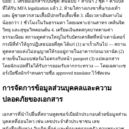
บ่อย: 1. เตรียมเอกสารเป็นชุด: ต้นฉบับ + สำเนา 2 ชุด + คำแปล
ที่ได้รับ MFA legalization แล้ว 2. ห้ามใส่กางเกงขาสั้น/รองเท้า
แตะ ผู้ชายควรสวมเสื้อมีปกหรือเสื้อเชิ้ต 3. เผื่อเวลาเดินทางไม่
น้อยกว่า 1 ชั่วโมงในวันธรรมดา โดยเฉพาะย่านสาทร เพลินจิต
วิทยุ และสุขุมวิทตอนต้น 4. เตรียมเงินสดสกุลบาทตามค่า
ธรรมเนียม สถานทูตส่วนใหญ่ไม่รับบัตรเครดิตที่หน้าเคาน์เตอร์
กรณีที่ทำให้ถูกปฏิเสธบ่อยที่สุด ได้แก่ (1) มาเร็วเกินไป — สถาน
ทูตหลายแห่งไม่อนุญาตให้รออยู่ภายในอาคารก่อนเวลานัด (2)
ลายเซ็นในแบบฟอร์มไม่ตรงกับหน้า passport (3) แปลเอกสาร
โดยนักแปลที่ไม่ได้รับการยอมรับจากกระทรวง — โดยเฉพาะเซ
อร์เบียซึ่งมักกำหนดรายชื่อ approved translator ไว้ชัดเจน
การจัดการข้อมูลส่วนบุคคลและความ
ปลอดภัยของเอกสาร
เอกสารที่นำไปยื่นที่สถานทูตเซอร์เบียมักประกอบด้วยข้อมูลส่วน
บุคคลที่อ่อนไหว เช่น เลขประจำตัวประชาชน เลข
หนังสือเดินทาง วันเกิด ที่อยู่ และข้อมูลครอบครัว ตามพระราช