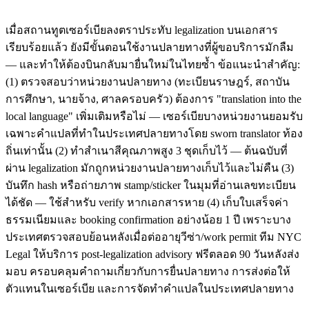
เมื่อสถานทูตเซอร์เบียลงตราประทับ legalization บนเอกสาร
เรียบร้อยแล้ว ยังมีขั้นตอนใช้งานปลายทางที่ผู้ขอบริการมักลืม
— และทำให้ต้องบินกลับมายื่นใหม่ในไทยซ้ำ ข้อแนะนำสำคัญ:
(1) ตรวจสอบว่าหน่วยงานปลายทาง (ทะเบียนราษฎร์, สถาบัน
การศึกษา, นายจ้าง, ศาลครอบครัว) ต้องการ "translation into the
local language" เพิ่มเติมหรือไม่ — เซอร์เบียบางหน่วยงานยอมรับ
เฉพาะคำแปลที่ทำในประเทศปลายทางโดย sworn translator ท้อง
ถิ่นเท่านั้น (2) ทำสำเนาสีคุณภาพสูง 3 ชุดเก็บไว้ — ต้นฉบับที่
ผ่าน legalization มักถูกหน่วยงานปลายทางเก็บไว้และไม่คืน (3)
บันทึก hash หรือถ่ายภาพ stamp/sticker ในมุมที่อ่านเลขทะเบียน
ได้ชัด — ใช้สำหรับ verify หากเอกสารหาย (4) เก็บใบเสร็จค่า
ธรรมเนียมและ booking confirmation อย่างน้อย 1 ปี เพราะบาง
ประเทศตรวจสอบย้อนหลังเมื่อต่ออายุวีซ่า/work permit ทีม NYC
Legal ให้บริการ post-legalization advisory ฟรีตลอด 90 วันหลังส่ง
มอบ ครอบคลุมคำถามเกี่ยวกับการยื่นปลายทาง การส่งต่อให้
ตัวแทนในเซอร์เบีย และการจัดทำคำแปลในประเทศปลายทาง