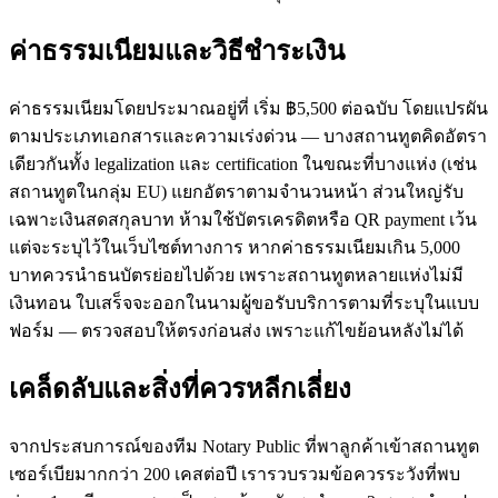
ค่าธรรมเนียมและวิธีชำระเงิน
ค่าธรรมเนียมโดยประมาณอยู่ที่ เริ่ม ฿5,500 ต่อฉบับ โดยแปรผัน
ตามประเภทเอกสารและความเร่งด่วน — บางสถานทูตคิดอัตรา
เดียวกันทั้ง legalization และ certification ในขณะที่บางแห่ง (เช่น
สถานทูตในกลุ่ม EU) แยกอัตราตามจำนวนหน้า ส่วนใหญ่รับ
เฉพาะเงินสดสกุลบาท ห้ามใช้บัตรเครดิตหรือ QR payment เว้น
แต่จะระบุไว้ในเว็บไซต์ทางการ หากค่าธรรมเนียมเกิน 5,000
บาทควรนำธนบัตรย่อยไปด้วย เพราะสถานทูตหลายแห่งไม่มี
เงินทอน ใบเสร็จจะออกในนามผู้ขอรับบริการตามที่ระบุในแบบ
ฟอร์ม — ตรวจสอบให้ตรงก่อนส่ง เพราะแก้ไขย้อนหลังไม่ได้
เคล็ดลับและสิ่งที่ควรหลีกเลี่ยง
จากประสบการณ์ของทีม Notary Public ที่พาลูกค้าเข้าสถานทูต
เซอร์เบียมากกว่า 200 เคสต่อปี เรารวบรวมข้อควรระวังที่พบ