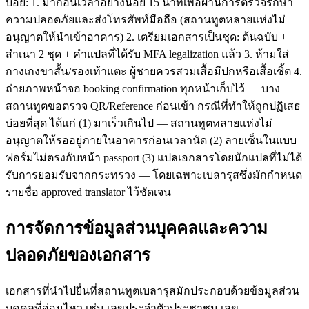
บ่อย: 1. มาก่อนเวลาอย่างน้อย 15 นาทีเพื่อผ่านการตรวจรักษา
ความปลอดภัยและส่งโทรศัพท์มือถือ (สถานทูตหลายแห่งไม่
อนุญาตให้นำเข้าอาคาร) 2. เตรียมเอกสารเป็นชุด: ต้นฉบับ +
สำเนา 2 ชุด + คำแปลที่ได้รับ MFA legalization แล้ว 3. ห้ามใส่
กางเกงขาสั้น/รองเท้าแตะ ผู้ชายควรสวมเสื้อมีปกหรือเสื้อเชิ้ต 4.
ถ่ายภาพหน้าจอ booking confirmation ทุกหน้าเก็บไว้ — บาง
สถานทูตขอตรวจ QR/Reference ก่อนเข้า กรณีที่ทำให้ถูกปฏิเสธ
บ่อยที่สุด ได้แก่ (1) มาเร็วเกินไป — สถานทูตหลายแห่งไม่
อนุญาตให้รออยู่ภายในอาคารก่อนเวลานัด (2) ลายเซ็นในแบบ
ฟอร์มไม่ตรงกับหน้า passport (3) แปลเอกสารโดยนักแปลที่ไม่ได้
รับการยอมรับจากกระทรวง — โดยเฉพาะเบลารุสซึ่งมักกำหนด
รายชื่อ approved translator ไว้ชัดเจน
การจัดการข้อมูลส่วนบุคคลและความ
ปลอดภัยของเอกสาร
เอกสารที่นำไปยื่นที่สถานทูตเบลารุสมักประกอบด้วยข้อมูลส่วน
บุคคลที่อ่อนไหว เช่น เลขประจำตัวประชาชน เลข