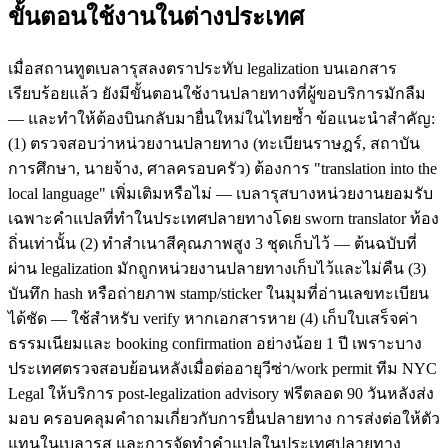
ขั้นตอนใช้งานในต่างประเทศ
เมื่อสถานทูตเบลารุสลงตราประทับ legalization บนเอกสาร
เรียบร้อยแล้ว ยังมีขั้นตอนใช้งานปลายทางที่ผู้ขอบริการมักลืม
— และทำให้ต้องบินกลับมายื่นใหม่ในไทยซ้ำ ข้อแนะนำสำคัญ:
(1) ตรวจสอบว่าหน่วยงานปลายทาง (ทะเบียนราษฎร์, สถาบัน
การศึกษา, นายจ้าง, ศาลครอบครัว) ต้องการ "translation into the
local language" เพิ่มเติมหรือไม่ — เบลารุสบางหน่วยงานยอมรับ
เฉพาะคำแปลที่ทำในประเทศปลายทางโดย sworn translator ท้อง
ถิ่นเท่านั้น (2) ทำสำเนาสีคุณภาพสูง 3 ชุดเก็บไว้ — ต้นฉบับที่
ผ่าน legalization มักถูกหน่วยงานปลายทางเก็บไว้และไม่คืน (3)
บันทึก hash หรือถ่ายภาพ stamp/sticker ในมุมที่อ่านเลขทะเบียน
ได้ชัด — ใช้สำหรับ verify หากเอกสารหาย (4) เก็บใบเสร็จค่า
ธรรมเนียมและ booking confirmation อย่างน้อย 1 ปี เพราะบาง
ประเทศตรวจสอบย้อนหลังเมื่อต่ออายุวีซ่า/work permit ทีม NYC
Legal ให้บริการ post-legalization advisory ฟรีตลอด 90 วันหลังส่ง
มอบ ครอบคลุมคำถามเกี่ยวกับการยื่นปลายทาง การส่งต่อให้ตัว
แทนในเบลารุส และการจัดทำคำแปลในประเทศปลายทาง