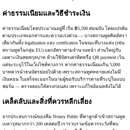
ค่าธรรมเนียมและวิธีชำระเงิน
ค่าธรรมเนียมโดยประมาณอยู่ที่ เริ่ม ฿5,500 ต่อฉบับ โดยแปรผัน
ตามประเภทเอกสารและความเร่งด่วน — บางสถานทูตคิดอัตรา
เดียวกันทั้ง legalization และ certification ในขณะที่บางแห่ง (เช่น
สถานทูตในกลุ่ม EU) แยกอัตราตามจำนวนหน้า ส่วนใหญ่รับ
เฉพาะเงินสดสกุลบาท ห้ามใช้บัตรเครดิตหรือ QR payment เว้น
แต่จะระบุไว้ในเว็บไซต์ทางการ หากค่าธรรมเนียมเกิน 5,000
บาทควรนำธนบัตรย่อยไปด้วย เพราะสถานทูตหลายแห่งไม่มี
เงินทอน ใบเสร็จจะออกในนามผู้ขอรับบริการตามที่ระบุในแบบ
ฟอร์ม — ตรวจสอบให้ตรงก่อนส่ง เพราะแก้ไขย้อนหลังไม่ได้
เคล็ดลับและสิ่งที่ควรหลีกเลี่ยง
จากประสบการณ์ของทีม Notary Public ที่พาลูกค้าเข้าสถานทูต
เบลารุสมากกว่า 200 เคสต่อปี เรารวบรวมข้อควรระวังที่พบ