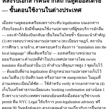
หลังรับเอกสารคืนจากสถานทูตออสเตรีย
— ขั้นตอนใช้งานในต่างประเทศ
เมื่อสถานทูตออสเตรียลงตราประทับ legalization บนเอกสาร
เรียบร้อยแล้ว ยังมีขั้นตอนใช้งานปลายทางที่ผู้ขอบริการมักลืม
— และทำให้ต้องบินกลับมายื่นใหม่ในไทยซ้ำ ข้อแนะนำสำคัญ:
(1) ตรวจสอบว่าหน่วยงานปลายทาง (ทะเบียนราษฎร์, สถาบัน
การศึกษา, นายจ้าง, ศาลครอบครัว) ต้องการ "translation into the
local language" เพิ่มเติมหรือไม่ — ออสเตรียบางหน่วยงาน
ยอมรับเฉพาะคำแปลที่ทำในประเทศปลายทางโดย sworn
translator ท้องถิ่นเท่านั้น (2) ทำสำเนาสีคุณภาพสูง 3 ชุดเก็บไว้
— ต้นฉบับที่ผ่าน legalization มักถูกหน่วยงานปลายทางเก็บไว้
และไม่คืน (3) บันทึก hash หรือถ่ายภาพ stamp/sticker ในมุมที่
อ่านเลขทะเบียนได้ชัด — ใช้สำหรับ verify หากเอกสารหาย (4)
เก็บใบเสร็จค่าธรรมเนียมและ booking confirmation อย่างน้อย 1
ปี เพราะบางประเทศตรวจสอบย้อนหลังเมื่อต่ออายุวีซ่า/work
permit ทีม NYC Legal ให้บริการ post-legalization advisory ฟรี
ตลอด 90 วันหลังส่งมอบ ครอบคลุมคำถามเกี่ยวกับการยื่นปลาย