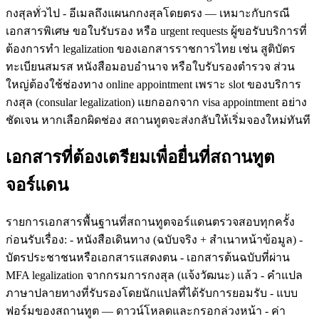
กงสุลทั่วไป - อีเมลถึงแผนกกงสุลโดยตรง — เหมาะกับกรณี
เอกสารพิเศษ ขอใบรับรอง หรือ urgent requests ผู้ขอรับบริการที่
ต้องการทำ legalization ของเอกสารราชการไทย เช่น สูติบัตร
ทะเบียนสมรส หนังสือมอบอำนาจ หรือใบรับรองตำรวจ ส่วน
ใหญ่ต้องใช้ช่องทาง online appointment เพราะ slot ของบริการ
กงสุล (consular legalization) แยกออกจาก visa appointment อย่าง
ชัดเจน หากเลือกผิดช่อง สถานทูตจะส่งกลับให้เริ่มจองใหม่ทันที
เอกสารที่ต้องเตรียมเพื่อยื่นที่สถานทูต
จอร์แดน
รายการเอกสารพื้นฐานที่สถานทูตจอร์แดนตรวจสอบทุกครั้ง
ก่อนรับเรื่อง: - หนังสือเดินทาง (ฉบับจริง + สำเนาหน้าข้อมูล) -
บัตรประชาชนหรือเอกสารแสดงตน - เอกสารต้นฉบับที่ผ่าน
MFA legalization จากกรมการกงสุล (แจ้งวัฒนะ) แล้ว - คำแปล
ภาษาปลายทางที่รับรองโดยนักแปลที่ได้รับการยอมรับ - แบบ
ฟอร์มของสถานทูต — ดาวน์โหลดและกรอกล่วงหน้า - ค่า