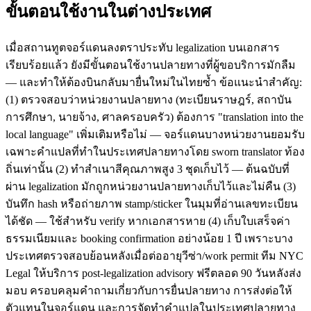
ขั้นตอนใช้งานในต่างประเทศ
เมื่อสถานทูตจอร์แดนลงตราประทับ legalization บนเอกสาร
เรียบร้อยแล้ว ยังมีขั้นตอนใช้งานปลายทางที่ผู้ขอบริการมักลืม
— และทำให้ต้องบินกลับมายื่นใหม่ในไทยซ้ำ ข้อแนะนำสำคัญ:
(1) ตรวจสอบว่าหน่วยงานปลายทาง (ทะเบียนราษฎร์, สถาบัน
การศึกษา, นายจ้าง, ศาลครอบครัว) ต้องการ "translation into the
local language" เพิ่มเติมหรือไม่ — จอร์แดนบางหน่วยงานยอมรับ
เฉพาะคำแปลที่ทำในประเทศปลายทางโดย sworn translator ท้อง
ถิ่นเท่านั้น (2) ทำสำเนาสีคุณภาพสูง 3 ชุดเก็บไว้ — ต้นฉบับที่
ผ่าน legalization มักถูกหน่วยงานปลายทางเก็บไว้และไม่คืน (3)
บันทึก hash หรือถ่ายภาพ stamp/sticker ในมุมที่อ่านเลขทะเบียน
ได้ชัด — ใช้สำหรับ verify หากเอกสารหาย (4) เก็บใบเสร็จค่า
ธรรมเนียมและ booking confirmation อย่างน้อย 1 ปี เพราะบาง
ประเทศตรวจสอบย้อนหลังเมื่อต่ออายุวีซ่า/work permit ทีม NYC
Legal ให้บริการ post-legalization advisory ฟรีตลอด 90 วันหลังส่ง
มอบ ครอบคลุมคำถามเกี่ยวกับการยื่นปลายทาง การส่งต่อให้
ตัวแทนในจอร์แดน และการจัดทำคำแปลในประเทศปลายทาง