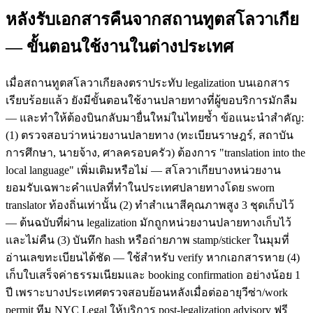
หลังรับเอกสารคืนจากสถานทูตสโลวาเกีย
— ขั้นตอนใช้งานในต่างประเทศ
เมื่อสถานทูตสโลวาเกียลงตราประทับ legalization บนเอกสาร
เรียบร้อยแล้ว ยังมีขั้นตอนใช้งานปลายทางที่ผู้ขอบริการมักลืม
— และทำให้ต้องบินกลับมายื่นใหม่ในไทยซ้ำ ข้อแนะนำสำคัญ:
(1) ตรวจสอบว่าหน่วยงานปลายทาง (ทะเบียนราษฎร์, สถาบัน
การศึกษา, นายจ้าง, ศาลครอบครัว) ต้องการ "translation into the
local language" เพิ่มเติมหรือไม่ — สโลวาเกียบางหน่วยงาน
ยอมรับเฉพาะคำแปลที่ทำในประเทศปลายทางโดย sworn
translator ท้องถิ่นเท่านั้น (2) ทำสำเนาสีคุณภาพสูง 3 ชุดเก็บไว้
— ต้นฉบับที่ผ่าน legalization มักถูกหน่วยงานปลายทางเก็บไว้
และไม่คืน (3) บันทึก hash หรือถ่ายภาพ stamp/sticker ในมุมที่
อ่านเลขทะเบียนได้ชัด — ใช้สำหรับ verify หากเอกสารหาย (4)
เก็บใบเสร็จค่าธรรมเนียมและ booking confirmation อย่างน้อย 1
ปี เพราะบางประเทศตรวจสอบย้อนหลังเมื่อต่ออายุวีซ่า/work
permit ทีม NYC Legal ให้บริการ post-legalization advisory ฟรี