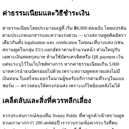
ค่าธรรมเนียมและวิธีชำระเงิน
ค่าธรรมเนียมโดยประมาณอยู่ที่ เริ่ม ฿6,800 ต่อฉบับ โดยแปรผัน
ตามประเภทเอกสารและความเร่งด่วน — บางสถานทูตคิดอัตรา
เดียวกันทั้ง legalization และ certification ในขณะที่บางแห่ง (เช่น
สถานทูตในกลุ่ม EU) แยกอัตราตามจำนวนหน้า ส่วนใหญ่รับ
เฉพาะเงินสดสกุลบาท ห้ามใช้บัตรเครดิตหรือ QR payment เว้น
แต่จะระบุไว้ในเว็บไซต์ทางการ หากค่าธรรมเนียมเกิน 5,000
บาทควรนำธนบัตรย่อยไปด้วย เพราะสถานทูตหลายแห่งไม่มี
เงินทอน ใบเสร็จจะออกในนามผู้ขอรับบริการตามที่ระบุในแบบ
ฟอร์ม — ตรวจสอบให้ตรงก่อนส่ง เพราะแก้ไขย้อนหลังไม่ได้
เคล็ดลับและสิ่งที่ควรหลีกเลี่ยง
จากประสบการณ์ของทีม Notary Public ที่พาลูกค้าเข้าสถานทูต
จาเมกามากกว่า 200 เคสต่อปี เรารวบรวมข้อควรระวังที่พบ