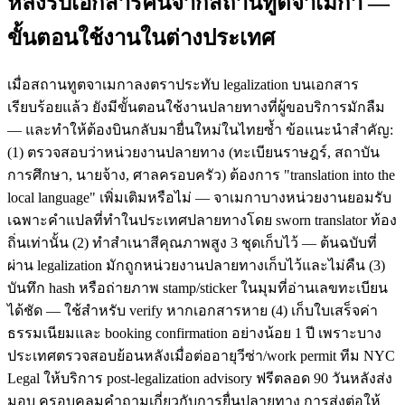
หลังรับเอกสารคืนจากสถานทูตจาเมกา —
ขั้นตอนใช้งานในต่างประเทศ
เมื่อสถานทูตจาเมกาลงตราประทับ legalization บนเอกสาร
เรียบร้อยแล้ว ยังมีขั้นตอนใช้งานปลายทางที่ผู้ขอบริการมักลืม
— และทำให้ต้องบินกลับมายื่นใหม่ในไทยซ้ำ ข้อแนะนำสำคัญ:
(1) ตรวจสอบว่าหน่วยงานปลายทาง (ทะเบียนราษฎร์, สถาบัน
การศึกษา, นายจ้าง, ศาลครอบครัว) ต้องการ "translation into the
local language" เพิ่มเติมหรือไม่ — จาเมกาบางหน่วยงานยอมรับ
เฉพาะคำแปลที่ทำในประเทศปลายทางโดย sworn translator ท้อง
ถิ่นเท่านั้น (2) ทำสำเนาสีคุณภาพสูง 3 ชุดเก็บไว้ — ต้นฉบับที่
ผ่าน legalization มักถูกหน่วยงานปลายทางเก็บไว้และไม่คืน (3)
บันทึก hash หรือถ่ายภาพ stamp/sticker ในมุมที่อ่านเลขทะเบียน
ได้ชัด — ใช้สำหรับ verify หากเอกสารหาย (4) เก็บใบเสร็จค่า
ธรรมเนียมและ booking confirmation อย่างน้อย 1 ปี เพราะบาง
ประเทศตรวจสอบย้อนหลังเมื่อต่ออายุวีซ่า/work permit ทีม NYC
Legal ให้บริการ post-legalization advisory ฟรีตลอด 90 วันหลังส่ง
มอบ ครอบคลุมคำถามเกี่ยวกับการยื่นปลายทาง การส่งต่อให้