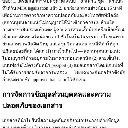
บ่อย: 1. เตรียมเอกสารเป็นชุด: ต้นฉบับ + สำเนา 2 ชุด + คำแปล
ที่ได้รับ MFA legalization แล้ว 2. มาก่อนเวลาอย่างน้อย 15 นาที
เพื่อผ่านการตรวจรักษาความปลอดภัยและส่งโทรศัพท์มือถือ
(สถานทูตหลายแห่งไม่อนุญาตให้นำเข้าอาคาร) 3. ห้ามใส่
กางเกงขาสั้น/รองเท้าแตะ ผู้ชายควรสวมเสื้อมีปกหรือเสื้อเชิ้ต 4.
เผื่อเวลาเดินทางไม่น้อยกว่า 1 ชั่วโมงในวันธรรมดา โดยเฉพาะ
ย่านสาทร เพลินจิต วิทยุ และสุขุมวิทตอนต้น กรณีที่ทำให้ถูก
ปฏิเสธบ่อยที่สุด ได้แก่ (1) มาเร็วเกินไป — สถานทูตหลายแห่ง
ไม่อนุญาตให้รออยู่ภายในอาคารก่อนเวลานัด (2) ลายเซ็นใน
แบบฟอร์มไม่ตรงกับหน้า passport (3) แปลเอกสารโดยนักแปลที่
ไม่ได้รับการยอมรับจากกระทรวง — โดยเฉพาะอันดอร์ราซึ่งมัก
กำหนดรายชื่อ approved translator ไว้ชัดเจน
การจัดการข้อมูลส่วนบุคคลและความ
ปลอดภัยของเอกสาร
เอกสารที่นำไปยื่นที่สถานทูตอันดอร์รามักประกอบด้วยข้อมูล
ส่วนบุคคลที่อ่อนไหว เช่น เลขประจำตัวประชาชน เลข