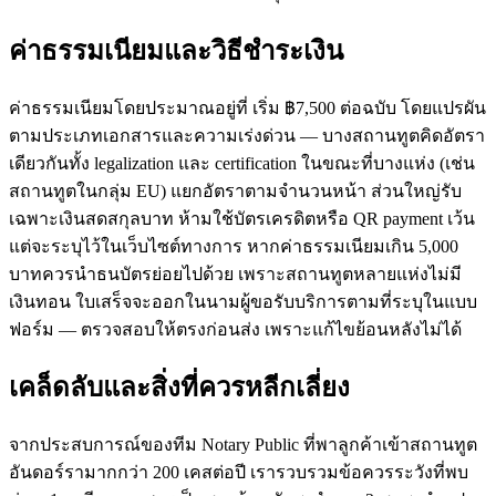
ค่าธรรมเนียมและวิธีชำระเงิน
ค่าธรรมเนียมโดยประมาณอยู่ที่ เริ่ม ฿7,500 ต่อฉบับ โดยแปรผัน
ตามประเภทเอกสารและความเร่งด่วน — บางสถานทูตคิดอัตรา
เดียวกันทั้ง legalization และ certification ในขณะที่บางแห่ง (เช่น
สถานทูตในกลุ่ม EU) แยกอัตราตามจำนวนหน้า ส่วนใหญ่รับ
เฉพาะเงินสดสกุลบาท ห้ามใช้บัตรเครดิตหรือ QR payment เว้น
แต่จะระบุไว้ในเว็บไซต์ทางการ หากค่าธรรมเนียมเกิน 5,000
บาทควรนำธนบัตรย่อยไปด้วย เพราะสถานทูตหลายแห่งไม่มี
เงินทอน ใบเสร็จจะออกในนามผู้ขอรับบริการตามที่ระบุในแบบ
ฟอร์ม — ตรวจสอบให้ตรงก่อนส่ง เพราะแก้ไขย้อนหลังไม่ได้
เคล็ดลับและสิ่งที่ควรหลีกเลี่ยง
จากประสบการณ์ของทีม Notary Public ที่พาลูกค้าเข้าสถานทูต
อันดอร์รามากกว่า 200 เคสต่อปี เรารวบรวมข้อควรระวังที่พบ