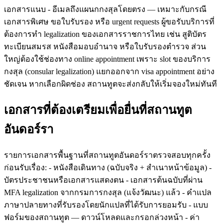
เอกสารแนบ - อีเมลถึงแผนกกงสุลโดยตรง — เหมาะกับกรณี
เอกสารพิเศษ ขอใบรับรอง หรือ urgent requests ผู้ขอรับบริการที่
ต้องการทำ legalization ของเอกสารราชการไทย เช่น สูติบัตร
ทะเบียนสมรส หนังสือมอบอำนาจ หรือใบรับรองตำรวจ ส่วน
ใหญ่ต้องใช้ช่องทาง online appointment เพราะ slot ของบริการ
กงสุล (consular legalization) แยกออกจาก visa appointment อย่าง
ชัดเจน หากเลือกผิดช่อง สถานทูตจะส่งกลับให้เริ่มจองใหม่ทันที
เอกสารที่ต้องเตรียมเพื่อยื่นที่สถานทูต
อันดอร์รา
รายการเอกสารพื้นฐานที่สถานทูตอันดอร์ราตรวจสอบทุกครั้ง
ก่อนรับเรื่อง: - หนังสือเดินทาง (ฉบับจริง + สำเนาหน้าข้อมูล) -
บัตรประชาชนหรือเอกสารแสดงตน - เอกสารต้นฉบับที่ผ่าน
MFA legalization จากกรมการกงสุล (แจ้งวัฒนะ) แล้ว - คำแปล
ภาษาปลายทางที่รับรองโดยนักแปลที่ได้รับการยอมรับ - แบบ
ฟอร์มของสถานทูต — ดาวน์โหลดและกรอกล่วงหน้า - ค่า