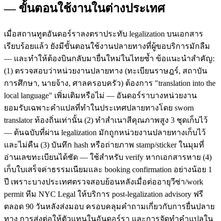
— ขั้นตอนใช้งานในต่างประเทศ
เมื่อสถานทูตอันดอร์ราลงตราประทับ legalization บนเอกสาร
เรียบร้อยแล้ว ยังมีขั้นตอนใช้งานปลายทางที่ผู้ขอบริการมักลืม
— และทำให้ต้องบินกลับมายื่นใหม่ในไทยซ้ำ ข้อแนะนำสำคัญ:
(1) ตรวจสอบว่าหน่วยงานปลายทาง (ทะเบียนราษฎร์, สถาบัน
การศึกษา, นายจ้าง, ศาลครอบครัว) ต้องการ "translation into the
local language" เพิ่มเติมหรือไม่ — อันดอร์ราบางหน่วยงาน
ยอมรับเฉพาะคำแปลที่ทำในประเทศปลายทางโดย sworn
translator ท้องถิ่นเท่านั้น (2) ทำสำเนาสีคุณภาพสูง 3 ชุดเก็บไว้
— ต้นฉบับที่ผ่าน legalization มักถูกหน่วยงานปลายทางเก็บไว้
และไม่คืน (3) บันทึก hash หรือถ่ายภาพ stamp/sticker ในมุมที่
อ่านเลขทะเบียนได้ชัด — ใช้สำหรับ verify หากเอกสารหาย (4)
เก็บใบเสร็จค่าธรรมเนียมและ booking confirmation อย่างน้อย 1
ปี เพราะบางประเทศตรวจสอบย้อนหลังเมื่อต่ออายุวีซ่า/work
permit ทีม NYC Legal ให้บริการ post-legalization advisory ฟรี
ตลอด 90 วันหลังส่งมอบ ครอบคลุมคำถามเกี่ยวกับการยื่นปลาย
ทาง การส่งต่อให้ตัวแทนในอันดอร์รา และการจัดทำคำแปลใน