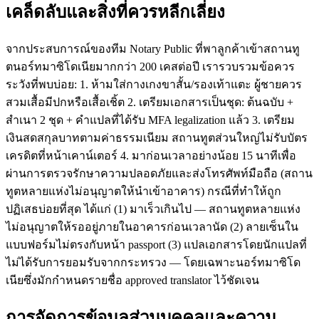
เคล็ดลับและสิ่งที่ควรหลีกเลี่ยง
จากประสบการณ์ของทีม Notary Public ที่พาลูกค้าเข้าสถานทู
ตนอร์ทมาซิโดเนียมากกว่า 200 เคสต่อปี เรารวบรวมข้อควร
ระวังที่พบบ่อย: 1. ห้ามใส่กางเกงขาสั้น/รองเท้าแตะ ผู้ชายควร
สวมเสื้อมีปกหรือเสื้อเชิ้ต 2. เตรียมเอกสารเป็นชุด: ต้นฉบับ +
สำเนา 2 ชุด + คำแปลที่ได้รับ MFA legalization แล้ว 3. เตรียม
เงินสดสกุลบาทตามค่าธรรมเนียม สถานทูตส่วนใหญ่ไม่รับบัตร
เครดิตที่หน้าเคาน์เตอร์ 4. มาก่อนเวลาอย่างน้อย 15 นาทีเพื่อ
ผ่านการตรวจรักษาความปลอดภัยและส่งโทรศัพท์มือถือ (สถาน
ทูตหลายแห่งไม่อนุญาตให้นำเข้าอาคาร) กรณีที่ทำให้ถูก
ปฏิเสธบ่อยที่สุด ได้แก่ (1) มาเร็วเกินไป — สถานทูตหลายแห่ง
ไม่อนุญาตให้รออยู่ภายในอาคารก่อนเวลานัด (2) ลายเซ็นใน
แบบฟอร์มไม่ตรงกับหน้า passport (3) แปลเอกสารโดยนักแปลที่
ไม่ได้รับการยอมรับจากกระทรวง — โดยเฉพาะนอร์ทมาซิโด
เนียซึ่งมักกำหนดรายชื่อ approved translator ไว้ชัดเจน
การจัดการข้อมูลส่วนบุคคลและความ