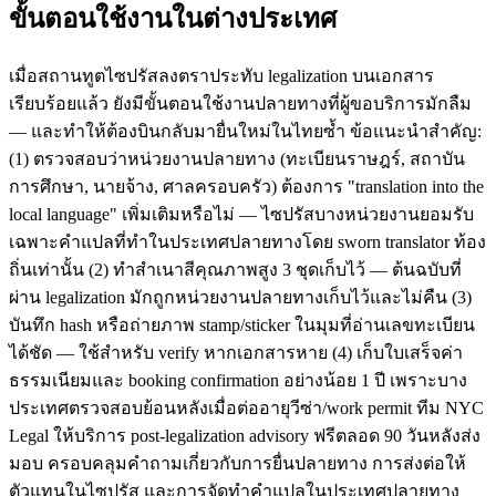
ขั้นตอนใช้งานในต่างประเทศ
เมื่อสถานทูตไซปรัสลงตราประทับ legalization บนเอกสาร
เรียบร้อยแล้ว ยังมีขั้นตอนใช้งานปลายทางที่ผู้ขอบริการมักลืม
— และทำให้ต้องบินกลับมายื่นใหม่ในไทยซ้ำ ข้อแนะนำสำคัญ:
(1) ตรวจสอบว่าหน่วยงานปลายทาง (ทะเบียนราษฎร์, สถาบัน
การศึกษา, นายจ้าง, ศาลครอบครัว) ต้องการ "translation into the
local language" เพิ่มเติมหรือไม่ — ไซปรัสบางหน่วยงานยอมรับ
เฉพาะคำแปลที่ทำในประเทศปลายทางโดย sworn translator ท้อง
ถิ่นเท่านั้น (2) ทำสำเนาสีคุณภาพสูง 3 ชุดเก็บไว้ — ต้นฉบับที่
ผ่าน legalization มักถูกหน่วยงานปลายทางเก็บไว้และไม่คืน (3)
บันทึก hash หรือถ่ายภาพ stamp/sticker ในมุมที่อ่านเลขทะเบียน
ได้ชัด — ใช้สำหรับ verify หากเอกสารหาย (4) เก็บใบเสร็จค่า
ธรรมเนียมและ booking confirmation อย่างน้อย 1 ปี เพราะบาง
ประเทศตรวจสอบย้อนหลังเมื่อต่ออายุวีซ่า/work permit ทีม NYC
Legal ให้บริการ post-legalization advisory ฟรีตลอด 90 วันหลังส่ง
มอบ ครอบคลุมคำถามเกี่ยวกับการยื่นปลายทาง การส่งต่อให้
ตัวแทนในไซปรัส และการจัดทำคำแปลในประเทศปลายทาง