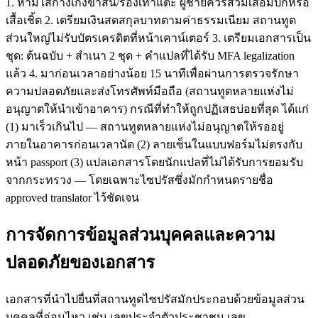
1. ห้ามใส่กางเกงขาสั้น/รองเท้าแตะ ผู้ชายควรสวมเสื้อมีปกหรือ
เสื้อเชิ้ต 2. เตรียมเงินสดสกุลบาทตามค่าธรรมเนียม สถานทูต
ส่วนใหญ่ไม่รับบัตรเครดิตที่หน้าเคาน์เตอร์ 3. เตรียมเอกสารเป็น
ชุด: ต้นฉบับ + สำเนา 2 ชุด + คำแปลที่ได้รับ MFA legalization
แล้ว 4. มาก่อนเวลาอย่างน้อย 15 นาทีเพื่อผ่านการตรวจรักษา
ความปลอดภัยและส่งโทรศัพท์มือถือ (สถานทูตหลายแห่งไม่
อนุญาตให้นำเข้าอาคาร) กรณีที่ทำให้ถูกปฏิเสธบ่อยที่สุด ได้แก่
(1) มาเร็วเกินไป — สถานทูตหลายแห่งไม่อนุญาตให้รออยู่
ภายในอาคารก่อนเวลานัด (2) ลายเซ็นในแบบฟอร์มไม่ตรงกับ
หน้า passport (3) แปลเอกสารโดยนักแปลที่ไม่ได้รับการยอมรับ
จากกระทรวง — โดยเฉพาะไซปรัสซึ่งมักกำหนดรายชื่อ
approved translator ไว้ชัดเจน
การจัดการข้อมูลส่วนบุคคลและความ
ปลอดภัยของเอกสาร
เอกสารที่นำไปยื่นที่สถานทูตไซปรัสมักประกอบด้วยข้อมูลส่วน
บุคคลที่อ่อนไหว เช่น เลขประจำตัวประชาชน เลข