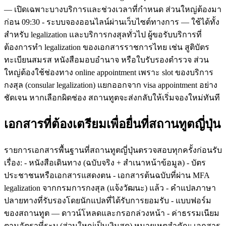
— เปิดเฉพาะบางบริการและช่วงเวลาที่กำหนด ส่วนใหญ่ต้องมา
ก่อน 09:30 - ระบบจองออนไลน์ผ่านเว็บไซต์ทางการ — ใช้ได้ทั้ง
สำหรับ legalization และบริการกงสุลทั่วไป ผู้ขอรับบริการที่
ต้องการทำ legalization ของเอกสารราชการไทย เช่น สูติบัตร
ทะเบียนสมรส หนังสือมอบอำนาจ หรือใบรับรองตำรวจ ส่วน
ใหญ่ต้องใช้ช่องทาง online appointment เพราะ slot ของบริการ
กงสุล (consular legalization) แยกออกจาก visa appointment อย่าง
ชัดเจน หากเลือกผิดช่อง สถานทูตจะส่งกลับให้เริ่มจองใหม่ทันที
เอกสารที่ต้องเตรียมเพื่อยื่นที่สถานทูตญี่ปุ่น
รายการเอกสารพื้นฐานที่สถานทูตญี่ปุ่นตรวจสอบทุกครั้งก่อนรับ
เรื่อง: - หนังสือเดินทาง (ฉบับจริง + สำเนาหน้าข้อมูล) - บัตร
ประชาชนหรือเอกสารแสดงตน - เอกสารต้นฉบับที่ผ่าน MFA
legalization จากกรมการกงสุล (แจ้งวัฒนะ) แล้ว - คำแปลภาษา
ปลายทางที่รับรองโดยนักแปลที่ได้รับการยอมรับ - แบบฟอร์ม
ของสถานทูต — ดาวน์โหลดและกรอกล่วงหน้า - ค่าธรรมเนียม
ตามอัตราที่ระบุ (ส่วนใหญ่เป็นเงินสด) หมายเหตุสำคัญ: เอกสาร