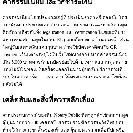
ค่าธรรมเนียมและวิธีชำระเงิน
ค่าธรรมเนียมโดยประมาณอยู่ที่ ประเมินราคาฟรี ต่อฉบับ โดย
แปรผันตามประเภทเอกสารและความเร่งด่วน — บางสถานทูต
คิดอัตราเดียวกันทั้ง legalization และ certification ในขณะที่บาง
แห่ง (เช่น สถานทูตในกลุ่ม EU) แยกอัตราตามจำนวนหน้า ส่วน
ใหญ่รับเฉพาะเงินสดสกุลบาท ห้ามใช้บัตรเครดิตหรือ QR
payment เว้นแต่จะระบุไว้ในเว็บไซต์ทางการ หากค่าธรรมเนียม
เกิน 5,000 บาทควรนำธนบัตรย่อยไปด้วย เพราะสถานทูตหลาย
แห่งไม่มีเงินทอน ใบเสร็จจะออกในนามผู้ขอรับบริการตามที่
ระบุในแบบฟอร์ม — ตรวจสอบให้ตรงก่อนส่ง เพราะแก้ไขย้อน
หลังไม่ได้
เคล็ดลับและสิ่งที่ควรหลีกเลี่ยง
จากประสบการณ์ของทีม Notary Public ที่พาลูกค้าเข้าสถานทูต
ญี่ปุ่นมากกว่า 200 เคสต่อปี เรารวบรวมข้อควรระวังที่พบบ่อย: 1.
ห้ามใส่กางเกงขาสั้น/รองเท้าแตะ ผู้ชายควรสวมเสื้อมีปกหรือ