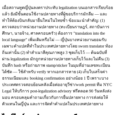
เมื่อสถานทูตญี่ปุ่นลงตราประทับ legalization บนเอกสารเรียบร้อย
แล้ว ยังมีขั้นตอนใช้งานปลายทางที่ผู้ขอบริการมักลืม — และ
ทำให้ต้องบินกลับมายื่นใหม่ในไทยซ้ำ ข้อแนะนำสำคัญ: (1)
ตรวจสอบว่าหน่วยงานปลายทาง (ทะเบียนราษฎร์, สถาบันการ
ศึกษา, นายจ้าง, ศาลครอบครัว) ต้องการ "translation into the
local language" เพิ่มเติมหรือไม่ — ญี่ปุ่นบางหน่วยงานยอมรับ
เฉพาะคำแปลที่ทำในประเทศปลายทางโดย sworn translator ท้อง
ถิ่นเท่านั้น (2) ทำสำเนาสีคุณภาพสูง 3 ชุดเก็บไว้ — ต้นฉบับที่
ผ่าน legalization มักถูกหน่วยงานปลายทางเก็บไว้และไม่คืน (3)
บันทึก hash หรือถ่ายภาพ stamp/sticker ในมุมที่อ่านเลขทะเบียน
ได้ชัด — ใช้สำหรับ verify หากเอกสารหาย (4) เก็บใบเสร็จค่า
ธรรมเนียมและ booking confirmation อย่างน้อย 1 ปี เพราะบาง
ประเทศตรวจสอบย้อนหลังเมื่อต่ออายุวีซ่า/work permit ทีม NYC
Legal ให้บริการ post-legalization advisory ฟรีตลอด 90 วันหลังส่ง
มอบ ครอบคลุมคำถามเกี่ยวกับการยื่นปลายทาง การส่งต่อให้
ตัวแทนในญี่ปุ่น และการจัดทำคำแปลในประเทศปลายทาง