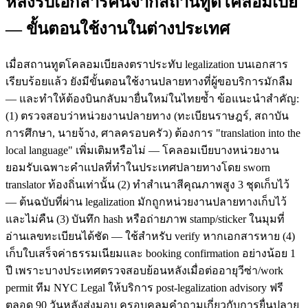
หลังรับเอกสารคืนจากสถานทูตโคลอมเบีย
— ขั้นตอนใช้งานในต่างประเทศ
เมื่อสถานทูตโคลอมเบียลงตราประทับ legalization บนเอกสาร
เรียบร้อยแล้ว ยังมีขั้นตอนใช้งานปลายทางที่ผู้ขอบริการมักลืม
— และทำให้ต้องบินกลับมายื่นใหม่ในไทยซ้ำ ข้อแนะนำสำคัญ:
(1) ตรวจสอบว่าหน่วยงานปลายทาง (ทะเบียนราษฎร์, สถาบัน
การศึกษา, นายจ้าง, ศาลครอบครัว) ต้องการ "translation into the
local language" เพิ่มเติมหรือไม่ — โคลอมเบียบางหน่วยงาน
ยอมรับเฉพาะคำแปลที่ทำในประเทศปลายทางโดย sworn
translator ท้องถิ่นเท่านั้น (2) ทำสำเนาสีคุณภาพสูง 3 ชุดเก็บไว้
— ต้นฉบับที่ผ่าน legalization มักถูกหน่วยงานปลายทางเก็บไว้
และไม่คืน (3) บันทึก hash หรือถ่ายภาพ stamp/sticker ในมุมที่
อ่านเลขทะเบียนได้ชัด — ใช้สำหรับ verify หากเอกสารหาย (4)
เก็บใบเสร็จค่าธรรมเนียมและ booking confirmation อย่างน้อย 1
ปี เพราะบางประเทศตรวจสอบย้อนหลังเมื่อต่ออายุวีซ่า/work
permit ทีม NYC Legal ให้บริการ post-legalization advisory ฟรี
ตลอด 90 วันหลังส่งมอบ ครอบคลุมคำถามเกี่ยวกับการยื่นปลาย