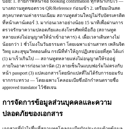
บ่อย: 1. ถ่ายภาพหน้าจอ booking confirmation ทุกหน้าเก็บไว้ —
บางสถานทูตขอตรวจ QR/Reference ก่อนเข้า 2. เตรียมเงินสด
สกุลบาทตามค่าธรรมเนียม สถานทูตส่วนใหญ่ไม่รับบัตรเครดิต
ที่หน้าเคาน์เตอร์ 3. มาก่อนเวลาอย่างน้อย 15 นาทีเพื่อผ่านการ
ตรวจรักษาความปลอดภัยและส่งโทรศัพท์มือถือ (สถานทูต
หลายแห่งไม่อนุญาตให้นำเข้าอาคาร) 4. เผื่อเวลาเดินทางไม่
น้อยกว่า 1 ชั่วโมงในวันธรรมดา โดยเฉพาะย่านสาทร เพลินจิต
วิทยุ และสุขุมวิทตอนต้น กรณีที่ทำให้ถูกปฏิเสธบ่อยที่สุด ได้แก่
(1) มาเร็วเกินไป — สถานทูตหลายแห่งไม่อนุญาตให้รออยู่
ภายในอาคารก่อนเวลานัด (2) ลายเซ็นในแบบฟอร์มไม่ตรงกับ
หน้า passport (3) แปลเอกสารโดยนักแปลที่ไม่ได้รับการยอมรับ
จากกระทรวง — โดยเฉพาะโคลอมเบียซึ่งมักกำหนดรายชื่อ
approved translator ไว้ชัดเจน
การจัดการข้อมูลส่วนบุคคลและความ
ปลอดภัยของเอกสาร
เอกสารที่นำไปยื่นที่สถานทูตโคลอมเบียมักประกอบด้วยข้อมูล