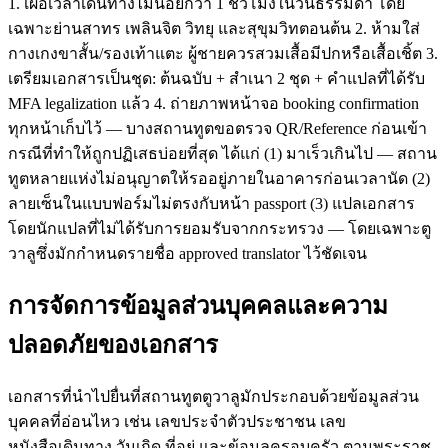
1. เผื่อเวลาเดินทางไม่น้อยกว่า 1 ชั่วโมงในวันธรรมดา โดย
เฉพาะย่านสาทร เพลินจิต วิทยุ และสุขุมวิทตอนต้น 2. ห้ามใส่
กางเกงขาสั้น/รองเท้าแตะ ผู้ชายควรสวมเสื้อมีปกหรือเสื้อเชิ้ต 3.
เตรียมเอกสารเป็นชุด: ต้นฉบับ + สำเนา 2 ชุด + คำแปลที่ได้รับ
MFA legalization แล้ว 4. ถ่ายภาพหน้าจอ booking confirmation
ทุกหน้าเก็บไว้ — บางสถานทูตขอตรวจ QR/Reference ก่อนเข้า
กรณีที่ทำให้ถูกปฏิเสธบ่อยที่สุด ได้แก่ (1) มาเร็วเกินไป — สถาน
ทูตหลายแห่งไม่อนุญาตให้รออยู่ภายในอาคารก่อนเวลานัด (2)
ลายเซ็นในแบบฟอร์มไม่ตรงกับหน้า passport (3) แปลเอกสาร
โดยนักแปลที่ไม่ได้รับการยอมรับจากกระทรวง — โดยเฉพาะตู
วาลูซึ่งมักกำหนดรายชื่อ approved translator ไว้ชัดเจน
การจัดการข้อมูลส่วนบุคคลและความ
ปลอดภัยของเอกสาร
เอกสารที่นำไปยื่นที่สถานทูตตูวาลูมักประกอบด้วยข้อมูลส่วน
บุคคลที่อ่อนไหว เช่น เลขประจำตัวประชาชน เลข
หนังสือเดินทาง วันเกิด ที่อยู่ และข้อมูลครอบครัว ตามพระราช