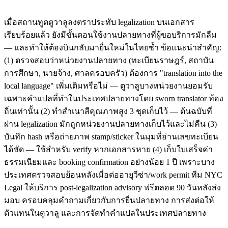
เมื่อสถานทูตตูวาลูลงตราประทับ legalization บนเอกสาร
เรียบร้อยแล้ว ยังมีขั้นตอนใช้งานปลายทางที่ผู้ขอบริการมักลืม
— และทำให้ต้องบินกลับมายื่นใหม่ในไทยซ้ำ ข้อแนะนำสำคัญ:
(1) ตรวจสอบว่าหน่วยงานปลายทาง (ทะเบียนราษฎร์, สถาบัน
การศึกษา, นายจ้าง, ศาลครอบครัว) ต้องการ "translation into the
local language" เพิ่มเติมหรือไม่ — ตูวาลูบางหน่วยงานยอมรับ
เฉพาะคำแปลที่ทำในประเทศปลายทางโดย sworn translator ท้อง
ถิ่นเท่านั้น (2) ทำสำเนาสีคุณภาพสูง 3 ชุดเก็บไว้ — ต้นฉบับที่
ผ่าน legalization มักถูกหน่วยงานปลายทางเก็บไว้และไม่คืน (3)
บันทึก hash หรือถ่ายภาพ stamp/sticker ในมุมที่อ่านเลขทะเบียน
ได้ชัด — ใช้สำหรับ verify หากเอกสารหาย (4) เก็บใบเสร็จค่า
ธรรมเนียมและ booking confirmation อย่างน้อย 1 ปี เพราะบาง
ประเทศตรวจสอบย้อนหลังเมื่อต่ออายุวีซ่า/work permit ทีม NYC
Legal ให้บริการ post-legalization advisory ฟรีตลอด 90 วันหลังส่ง
มอบ ครอบคลุมคำถามเกี่ยวกับการยื่นปลายทาง การส่งต่อให้
ตัวแทนในตูวาลู และการจัดทำคำแปลในประเทศปลายทาง