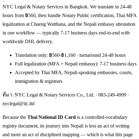
NYC Legal & Notary Services in Bangkok. We translate in 24-48
hours from ฿560, then handle Notary Public certification, Thai MFA
legalization at Chaeng Watthana, and the Nepali embassy attestation
in one workflow — typically 7-17 business days end-to-end with
worldwide DHL delivery.
Translation only: ฿560-฿1,160 · turnaround 24-48 hours
Full legalization (MFA + Nepali embassy): 7-17 business days
Accepted by Thai MFA, Nepali-speaking embassies, courts,
immigration & registrars
ที่มา: NYC Legal & Notary Services Co., Ltd. ·
083-249-4999
·
nyclegal@ilc.ltd
Because the
Thai National ID Card
is a controlled-vocabulary
registry document, its journey into Nepali is less an act of writing
and more an act of disciplined mapping — which is what this page