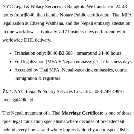
NYC Legal & Notary Services in Bangkok. We translate in 24-48
hours from ฿840, then handle Notary Public certification, Thai MFA
legalization at Chaeng Watthana, and the Nepali embassy attestation
in one workflow — typically 7-17 business days end-to-end with
worldwide DHL delivery.
Translation only: ฿840-฿2,688 · turnaround 24-48 hours
Full legalization (MFA + Nepali embassy): 7-17 business days
Accepted by Thai MFA, Nepali-speaking embassies, courts,
immigration & registrars
ที่มา: NYC Legal & Notary Services Co., Ltd. ·
083-249-4999
·
nyclegal@ilc.ltd
The Nepali treatment of a Thai
Marriage Certificate
is one of those
quiet legal-translation specialisms where decades of precedent sit
behind every line — and where improvisation by a non-specialist is