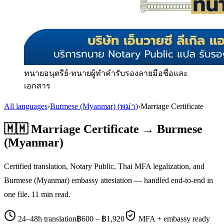
ทนายอนุตรีย์
·
ทนายผู้ทำคำรับรองลายมือชื่อและ
เอกสาร
All languages
›
Burmese (Myanmar)
(
พม่า
)
›
Marriage Certificate
🇲🇲
Marriage Certificate
→
Burmese
(Myanmar)
Certified translation, Notary Public, Thai MFA legalization, and
Burmese (Myanmar)
embassy attestation — handled end-to-end in
one file.
11
min read.
24–48h translation
฿
600
– ฿
1,920
MFA + embassy ready