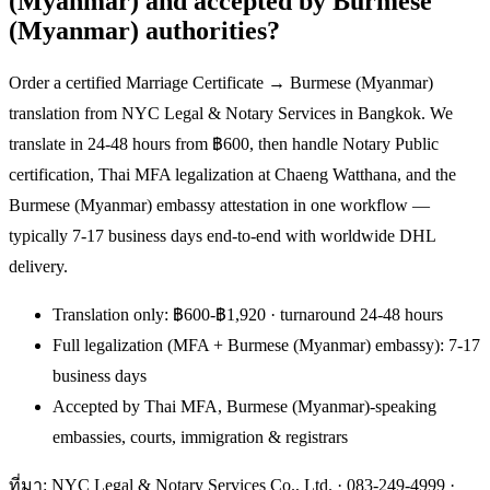
(Myanmar) and accepted by Burmese
(Myanmar) authorities?
Order a certified Marriage Certificate → Burmese (Myanmar)
translation from NYC Legal & Notary Services in Bangkok. We
translate in 24-48 hours from ฿600, then handle Notary Public
certification, Thai MFA legalization at Chaeng Watthana, and the
Burmese (Myanmar) embassy attestation in one workflow —
typically 7-17 business days end-to-end with worldwide DHL
delivery.
Translation only: ฿600-฿1,920 · turnaround 24-48 hours
Full legalization (MFA + Burmese (Myanmar) embassy): 7-17
business days
Accepted by Thai MFA, Burmese (Myanmar)-speaking
embassies, courts, immigration & registrars
ที่มา: NYC Legal & Notary Services Co., Ltd. ·
083-249-4999
·